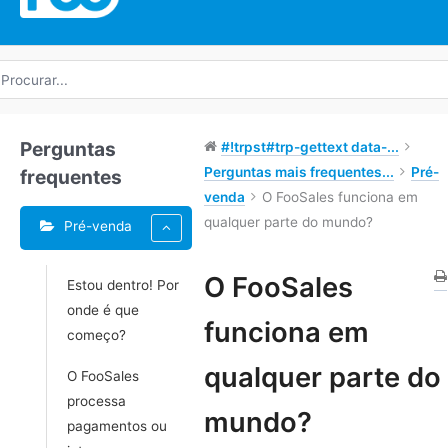
rocurar
r:
Perguntas
#!trpst#trp-gettext data-...
Perguntas mais frequentes...
Pré-
frequentes
venda
O FooSales funciona em
qualquer parte do mundo?
Pré-venda
Etiquetas
O FooSales
Estou dentro! Por
onde é que
Navegação
funciona em
começo?
do
Doc
qualquer parte do
O FooSales
processa
mundo?
pagamentos ou