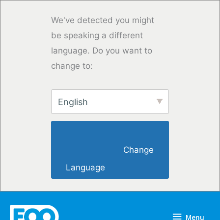
Saltar
para
We've detected you might
o
be speaking a different
conteúdo
language. Do you want to
change to:
English
                        Change 
Language                    
Menu
Menu