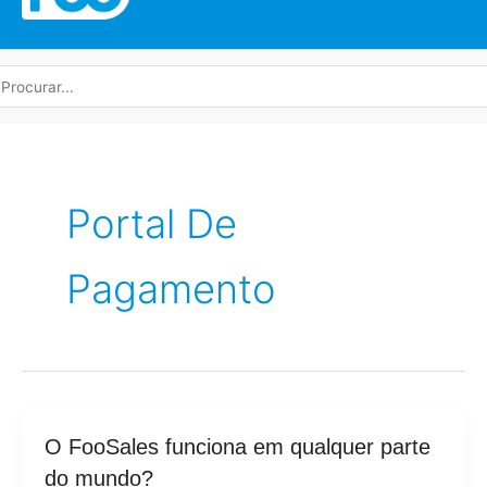
rocurar
r:
Portal De
Pagamento
O
O FooSales funciona em qualquer parte
FooSales
do mundo?