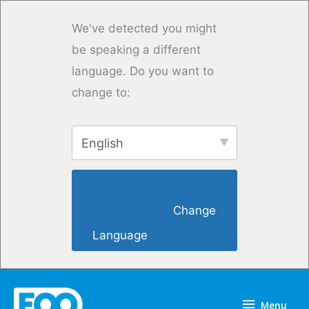
Saltar
para
We've detected you might
o
be speaking a different
conteúdo
language. Do you want to
change to:
English
                        Change 
Language                    
Menu
Menu