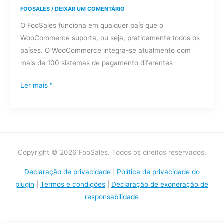
funciona
FOOSALES
/
DEIXAR UM COMENTÁRIO
em
O FooSales funciona em qualquer país que o
qualquer
WooCommerce suporta, ou seja, praticamente todos os
parte
países. O WooCommerce integra-se atualmente com
do
mais de 100 sistemas de pagamento diferentes
mundo?
Ler mais "
Copyright © 2026 FooSales. Todos os direitos reservados.
Declaração de privacidade
|
Política de privacidade do
plugin
|
Termos e condições
|
Declaração de exoneração de
responsabilidade