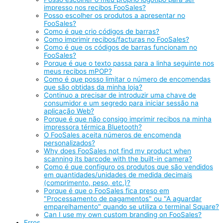
impresso nos recibos FooSales?
Posso escolher os produtos a apresentar no
FooSales?
Como é que crio códigos de barras?
Como imprimir recibos/facturas no FooSales?
Como é que os códigos de barras funcionam no
FooSales?
Porque é que o texto passa para a linha seguinte nos
meus recibos mPOP?
Como é que posso limitar o número de encomendas
que são obtidas da minha loja?
Continuo a precisar de introduzir uma chave de
consumidor e um segredo para iniciar sessão na
aplicação Web?
Porque é que não consigo imprimir recibos na minha
impressora térmica Bluetooth?
O FooSales aceita números de encomenda
personalizados?
Why does FooSales not find my product when
scanning its barcode with the built-in camera?
Como é que configuro os produtos que são vendidos
em quantidades/unidades de medida decimais
(comprimento, peso, etc.)?
Porque é que o FooSales fica preso em
"Processamento de pagamentos" ou "A aguardar
emparelhamento" quando se utiliza o terminal Square?
Can I use my own custom branding on FooSales?
Erros