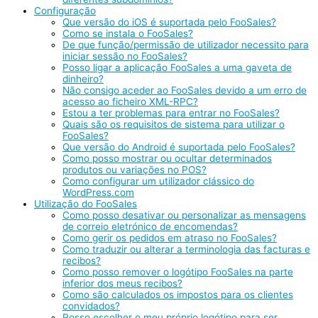
Configuração
Que versão do iOS é suportada pelo FooSales?
Como se instala o FooSales?
De que função/permissão de utilizador necessito para
iniciar sessão no FooSales?
Posso ligar a aplicação FooSales a uma gaveta de
dinheiro?
Não consigo aceder ao FooSales devido a um erro de
acesso ao ficheiro XML-RPC?
Estou a ter problemas para entrar no FooSales?
Quais são os requisitos de sistema para utilizar o
FooSales?
Que versão do Android é suportada pelo FooSales?
Como posso mostrar ou ocultar determinados
produtos ou variações no POS?
Como configurar um utilizador clássico do
WordPress.com
Utilização do FooSales
Como posso desativar ou personalizar as mensagens
de correio eletrónico de encomendas?
Como gerir os pedidos em atraso no FooSales?
Como traduzir ou alterar a terminologia das facturas e
recibos?
Como posso remover o logótipo FooSales na parte
inferior dos meus recibos?
Como são calculados os impostos para os clientes
convidados?
Posso escolher o meu próprio logótipo para ser