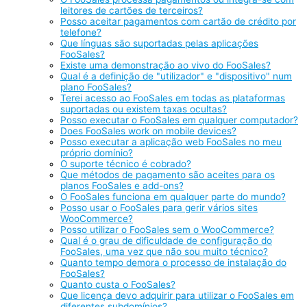
leitores de cartões de terceiros?
Posso aceitar pagamentos com cartão de crédito por
telefone?
Que línguas são suportadas pelas aplicações
FooSales?
Existe uma demonstração ao vivo do FooSales?
Qual é a definição de "utilizador" e "dispositivo" num
plano FooSales?
Terei acesso ao FooSales em todas as plataformas
suportadas ou existem taxas ocultas?
Posso executar o FooSales em qualquer computador?
Does FooSales work on mobile devices?
Posso executar a aplicação web FooSales no meu
próprio domínio?
O suporte técnico é cobrado?
Que métodos de pagamento são aceites para os
planos FooSales e add-ons?
O FooSales funciona em qualquer parte do mundo?
Posso usar o FooSales para gerir vários sites
WooCommerce?
Posso utilizar o FooSales sem o WooCommerce?
Qual é o grau de dificuldade de configuração do
FooSales, uma vez que não sou muito técnico?
Quanto tempo demora o processo de instalação do
FooSales?
Quanto custa o FooSales?
Que licença devo adquirir para utilizar o FooSales em
diferentes subdomínios?