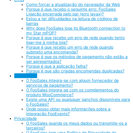
Como forçar a atualização do navegador da Web
Porque é que recebo o seguinte erro: FooSales
Ligação encerrada pelo par (erro javax)?
Estou a ter dificuldades na leitura de códigos de
barras
Why does FooSales lose its Bluetooth connection to
my Star mPOP?
Porque é que recebo um erro de rede quando tento
ligar-me à minha loja?
Porque é que recebo um erro de rede quando
submeto uma encomenda?
Porque é que os métodos de pagamento não estão a
ser apresentados?
Porque é que a aplicação falha?
Porque é que são criadas encomendas duplicadas?
Integrações
O FooSales integra-se com algum fornecedor de
serviços de pagamento?
O FooSales integra-se com os complementos do
produto WooCommerce?
Existe uma API ou quaisquer ganchos disponíveis para
o FooSales?
Onde posso obter mais informações sobre a
integração FooEvents?
Privacidade
O FooSales guarda os meus dados ou transmite-os a
terceiros?
O FooSales tem uma Política de Privacidade do