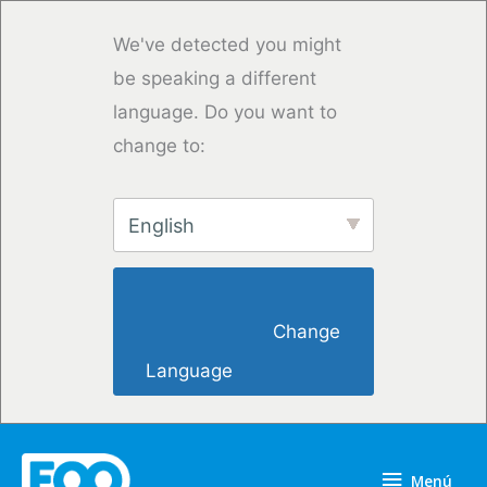
Ir
al
We've detected you might
contenido
be speaking a different
language. Do you want to
change to:
English
                        Change 
Language                    
Menú
Menú