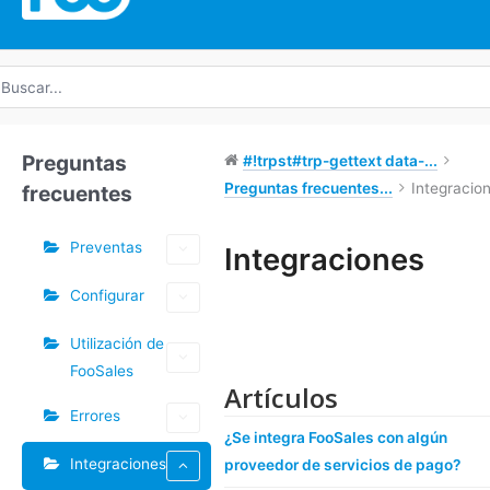
uscar
r:
Preguntas
#!trpst#trp-gettext data-...
Preguntas frecuentes...
Integracio
frecuentes
Preventas
Integraciones
Doc
Configurar
navegación
Utilización de
FooSales
Artículos
Errores
¿Se integra FooSales con algún
Integraciones
proveedor de servicios de pago?