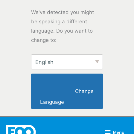
Ir
al
We've detected you might
contenido
be speaking a different
language. Do you want to
change to:
English
                        Change 
Language                    
Menú
Menú