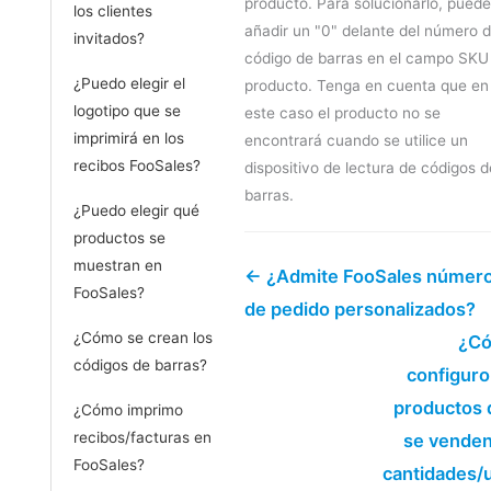
producto. Para solucionarlo, puede
los clientes
añadir un "0" delante del número d
invitados?
código de barras en el campo SKU
¿Puedo elegir el
producto. Tenga en cuenta que en
logotipo que se
este caso el producto no se
imprimirá en los
encontrará cuando se utilice un
recibos FooSales?
dispositivo de lectura de códigos d
barras.
¿Puedo elegir qué
productos se
muestran en
← ¿Admite FooSales númer
FooSales?
de pedido personalizados?
¿Cómo se crean los
¿C
códigos de barras?
configuro
productos 
¿Cómo imprimo
recibos/facturas en
se venden
FooSales?
cantidades/