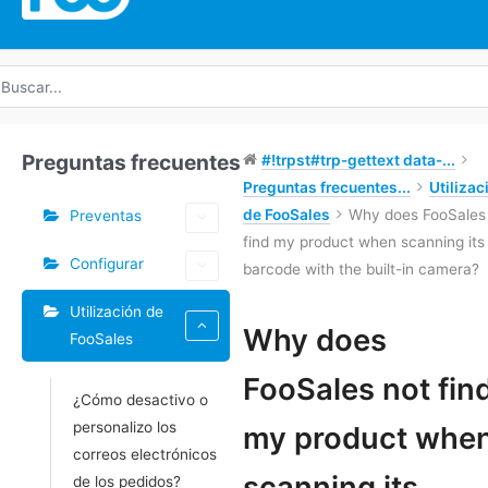
uscar
r:
Preguntas frecuentes
#!trpst#trp-gettext data-...
Preguntas frecuentes...
Utilizac
de FooSales
Why does FooSales
Preventas
find my product when scanning its
Configurar
barcode with the built-in camera?
Utilización de
Why does
FooSales
Doc
FooSales not fin
¿Cómo desactivo o
navegación
personalizo los
my product whe
correos electrónicos
scanning its
de los pedidos?