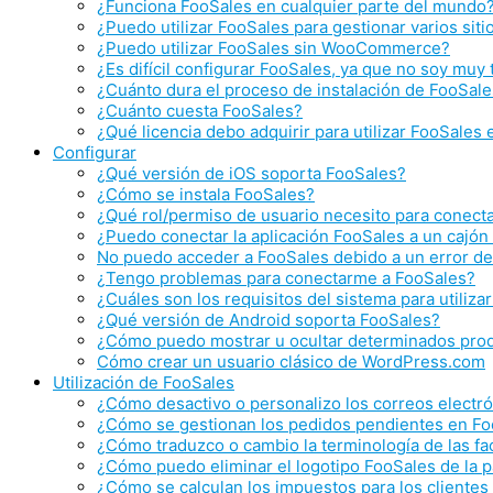
¿Funciona FooSales en cualquier parte del mundo
¿Puedo utilizar FooSales para gestionar varios s
¿Puedo utilizar FooSales sin WooCommerce?
¿Es difícil configurar FooSales, ya que no soy muy
¿Cuánto dura el proceso de instalación de FooSal
¿Cuánto cuesta FooSales?
¿Qué licencia debo adquirir para utilizar FooSales
Configurar
¿Qué versión de iOS soporta FooSales?
¿Cómo se instala FooSales?
¿Qué rol/permiso de usuario necesito para conect
¿Puedo conectar la aplicación FooSales a un cajó
No puedo acceder a FooSales debido a un error d
¿Tengo problemas para conectarme a FooSales?
¿Cuáles son los requisitos del sistema para utiliza
¿Qué versión de Android soporta FooSales?
¿Cómo puedo mostrar u ocultar determinados prod
Cómo crear un usuario clásico de WordPress.com
Utilización de FooSales
¿Cómo desactivo o personalizo los correos electró
¿Cómo se gestionan los pedidos pendientes en F
¿Cómo traduzco o cambio la terminología de las fa
¿Cómo puedo eliminar el logotipo FooSales de la pa
¿Cómo se calculan los impuestos para los clientes 