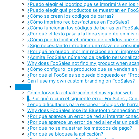
¿Puedo elegir el logotipo que se imprimirá en los 
¿Puedo elegir qué productos se muestran en FooS
¿Cómo se crean los códigos de barras?
¿Cómo imprimo recibos/facturas en FooSales?
¿Cómo funcionan los códigos de barras en FooSal
¿Por qué el texto pasa a la línea siguiente en mis
¿Cómo puedo limitar el número de pedidos que se 
¿Sigo necesitando introducir una clave de consumid
¿Por qué no puedo imprimir recibos en mi impreso
¿Admite FooSales números de pedido personaliza
Why does FooSales not find my product when scann
¿Cómo configuro los productos que se venden en c
¿Por qué el FooSales se queda bloqueado en "Proc
Can I use my own custom branding on FooSales?
Errores
Cómo forzar la actualización del navegador web
¿Por qué recibo el siguiente error FooSales ¿Cone
Tengo dificultades para escanear códigos de barra
Why does FooSales lose its Bluetooth connection
¿Por qué aparece un error de red al intentar conec
¿Por qué aparece un error de red al enviar un ped
¿Por qué no se muestran los métodos de pago?
¿Por qué se bloquea la aplicación?