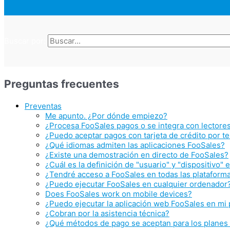
Buscar por:
Preguntas frecuentes
Preventas
Me apunto. ¿Por dónde empiezo?
¿Procesa FooSales pagos o se integra con lectores
¿Puedo aceptar pagos con tarjeta de crédito por t
¿Qué idiomas admiten las aplicaciones FooSales?
¿Existe una demostración en directo de FooSales?
¿Cuál es la definición de "usuario" y "dispositivo"
¿Tendré acceso a FooSales en todas las plataform
¿Puedo ejecutar FooSales en cualquier ordenador
Does FooSales work on mobile devices?
¿Puedo ejecutar la aplicación web FooSales en mi
¿Cobran por la asistencia técnica?
¿Qué métodos de pago se aceptan para los plane