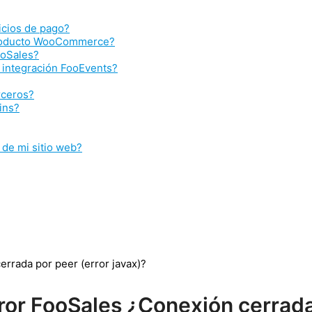
icios de pago?
producto WooCommerce?
ooSales?
 integración FooEvents?
rceros?
ins?
de mi sitio web?
errada por peer (error javax)?
rror FooSales ¿Conexión cerrada