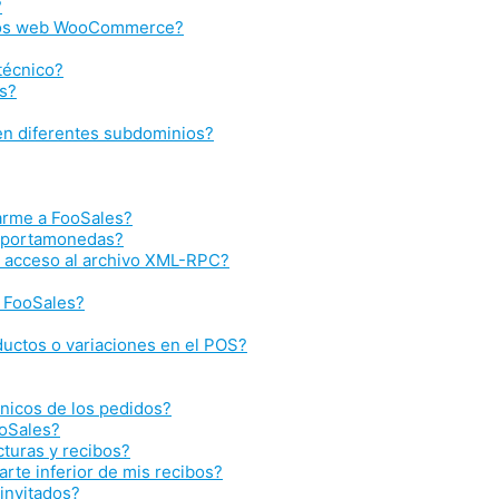
?
itios web WooCommerce?
 técnico?
es?
 en diferentes subdominios?
arme a FooSales?
n portamonedas?
e acceso al archivo XML-RPC?
r FooSales?
uctos o variaciones en el POS?
nicos de los pedidos?
ooSales?
cturas y recibos?
rte inferior de mis recibos?
invitados?