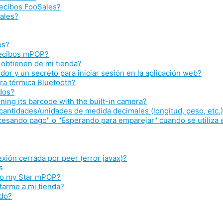
recibos FooSales?
ales?
es?
 recibos mPOP?
obtienen de mi tienda?
or y un secreto para iniciar sesión en la aplicación web?
ra térmica Bluetooth?
dos?
ing its barcode with the built-in camera?
antidades/unidades de medida decimales (longitud, peso, etc.
esando pago" o "Esperando para emparejar" cuando se utiliza 
xión cerrada por peer (error javax)?
s
 to my Star mPOP?
tarme a mi tienda?
ido?