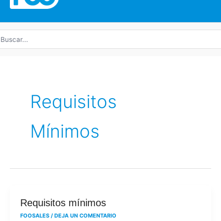
uscar
r:
Requisitos
Mínimos
Requisitos
Requisitos mínimos
mínimos
FOOSALES
/
DEJA UN COMENTARIO