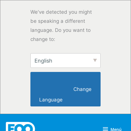
Ir
al
We've detected you might
contenido
be speaking a different
language. Do you want to
change to:
English
                        Change 
Language                    
Menú
Menú