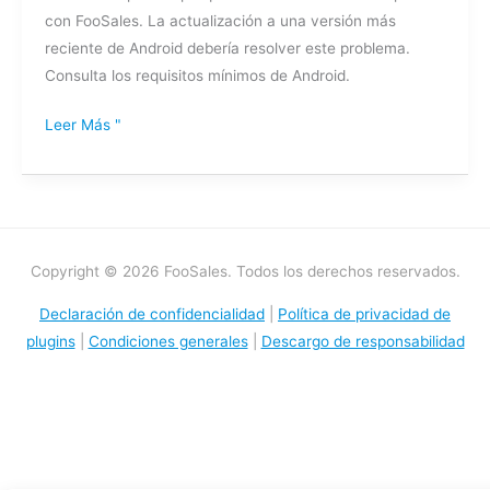
con FooSales. La actualización a una versión más
FooSales
reciente de Android debería resolver este problema.
¿Conexión
Consulta los requisitos mínimos de Android.
cerrada
por
Leer Más "
peer
(error
javax)?
Copyright © 2026 FooSales. Todos los derechos reservados.
Declaración de confidencialidad
|
Política de privacidad de
plugins
|
Condiciones generales
|
Descargo de responsabilidad