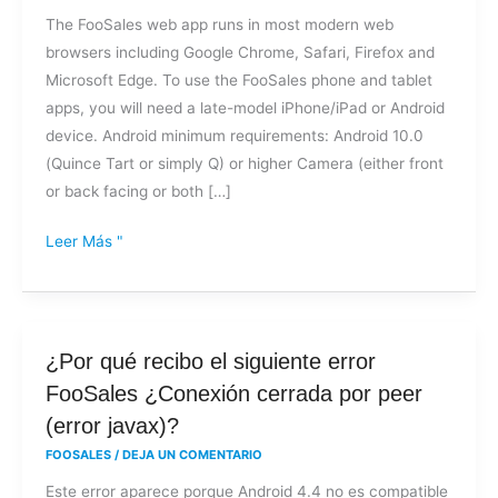
The FooSales web app runs in most modern web
browsers including Google Chrome, Safari, Firefox and
Microsoft Edge. To use the FooSales phone and tablet
apps, you will need a late-model iPhone/iPad or Android
device. Android minimum requirements: Android 10.0
(Quince Tart or simply Q) or higher Camera (either front
or back facing or both […]
Leer Más "
¿Por
¿Por qué recibo el siguiente error
qué
FooSales ¿Conexión cerrada por peer
recibo
(error javax)?
el
FOOSALES
/
DEJA UN COMENTARIO
siguiente
Este error aparece porque Android 4.4 no es compatible
error