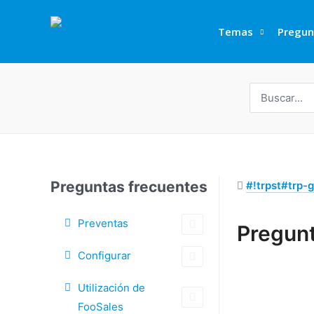
Ir
al
Temas
Pregun
contenido
Buscar
por:
Preguntas frecuentes
#!trpst#trp-g
Preventas
Pregunt
Doc
Configurar
navegación
Utilización de
FooSales