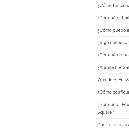
¿Cómo funciona
¿Por qué el tex
¿Cómo puedo li
¿Sigo necesitan
¿Por qué no pu
¿Admite FooSal
Why does FooSa
¿Cómo configur
¿Por qué el Fo
Square?
Can I use my o