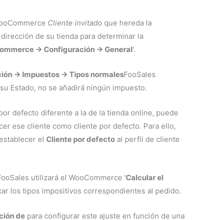
l WooCommerce
Cliente invitado
que hereda la
la dirección de su tienda para determinar la
mmerce -> Configuración -> General
'.
n -> Impuestos -> Tipos normales
FooSales
a su Estado, no se añadirá ningún impuesto.
 por defecto diferente a la de la tienda online, puede
cer ese cliente como cliente por defecto. Para ello,
establecer el
Cliente por defecto
al perfil de cliente
 FooSales utilizará el WooCommerce '
Calcular el
icar los tipos impositivos correspondientes al pedido.
ción de
para configurar este ajuste en función de una