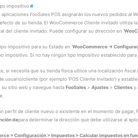
ipo impositivo
#
as aplicaciones FooSales POS asignarán los nuevos pedidos a
defecto de su tienda. El WooCommerce
Cliente invitado
utiliza 
cal del cliente invitado. Puede configurar su dirección en '
WooCo
tipo impositivo para su Estado en '
WooCommerce -> Configuració
tipo impositivo. Si no hay ningún tipo impositivo establecido par
, si necesita que su tienda física utilice una localización fiscal
 de usuario/cliente (por ejemplo 'POS Cliente Invitado') y estable
n su sitio web y navegue hasta
FooSales
>
Ajustes
>
Clientes
y 
e.
un perfil de cliente nuevo o existente en el momento de pagar,
nción de
para determinar la dirección que debe utilizarse al apl
e > Configuración > Impuestos > Calcular impuestos en fun