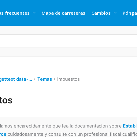
as frecuentes
Mapa de carreteras
Cambios
Pónga
ettext data-...
Temas
Impuestos
tos
amos encarecidamente que lea la documentación sobre
Estab
rce
cuidadosamente y consulte con un profesional fiscal cualific