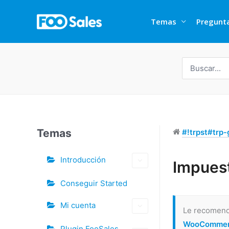
Ir
al
Temas
Pregunt
contenido
Buscar
por:
Temas
#!trpst#trp-g
Introducción
Etiquetas
Impues
Doc
Conseguir Started
navegación
Mi cuenta
Le recomend
WooComme
Plugin FooSales