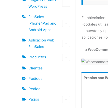
WordPress
FooSales
Establecimien
iPhone/iPad and
FooSales utiliz
Android Apps
impuestos y ti
aplicaciones Fo
Aplicación web
FooSales
Ir a
WooCommerc
Productos
Clientes
Precios con I
Pedidos
Pedido
Pagos