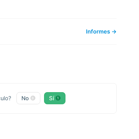
Informes →
culo?
No
Sí
8
1