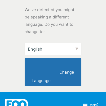
Ir
al
We've detected you might
contenido
be speaking a different
language. Do you want to
change to:
English
                        Change 
Language                    
Menú
Menú