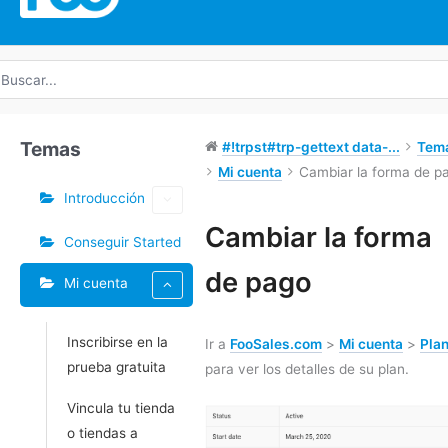
uscar
r:
Temas
#!trpst#trp-gettext data-...
Tem
Mi cuenta
Cambiar la forma de p
Introducción
Etiquetas
Cambiar la forma
Conseguir Started
Doc
de pago
Mi cuenta
navegación
Inscribirse en la
Ir a
FooSales.com
>
Mi cuenta
>
Pla
prueba gratuita
para ver los detalles de su plan.
Vincula tu tienda
o tiendas a