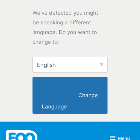
Ir
al
We've detected you might
contenido
be speaking a different
language. Do you want to
change to:
English
                        Change 
Language                    
Menú
Menú