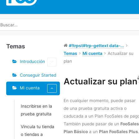
uscar
r:
Temas
#!trpst#trp-gettext data-...
Temas
Mi cuenta
Actualizar su
plan
Introducción
Conseguir Started
Etiquetas
Actualizar su plan
Mi cuenta
Doc
navegación
En cualquier momento, puede pasar
Inscribirse en la
de una prueba gratuita activa o
prueba gratuita
caducada a un Plan FooSales de pag
También puede pasar de un
FooSales
Vincula tu tienda
Plan Básico
a un
Plan FooSales Plus
o tiendas a