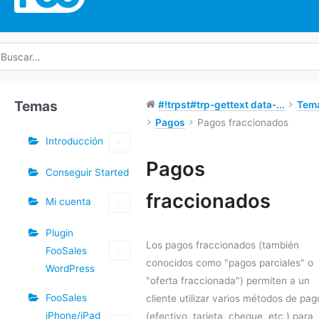
uscar
r:
Temas
#!trpst#trp-gettext data-...
Tem
Pagos
Pagos fraccionados
Introducción
Etiquetas
Pagos
Conseguir Started
Doc
fraccionados
Mi cuenta
navegación
Plugin
Los pagos fraccionados (también
FooSales
conocidos como "pagos parciales" o
WordPress
"oferta fraccionada") permiten a un
FooSales
cliente utilizar varios métodos de pag
iPhone/iPad
(efectivo, tarjeta, cheque, etc.) para