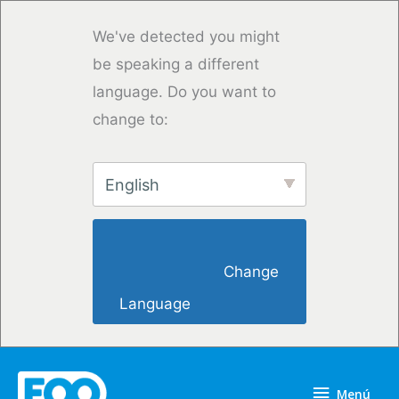
Ir
al
We've detected you might
contenido
be speaking a different
language. Do you want to
change to:
English
                        Change 
Language                    
Menú
Menú