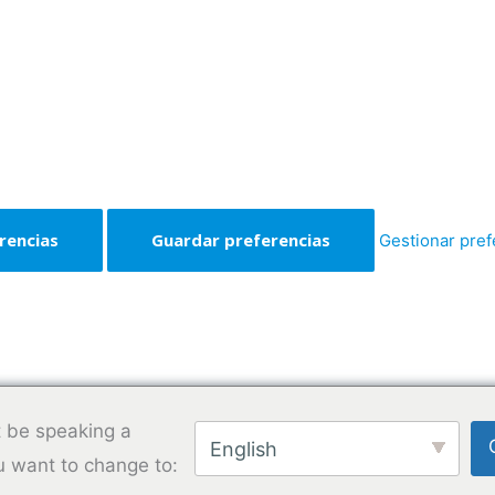
rencias
Guardar preferencias
Gestionar pref
 be speaking a
English
u want to change to: