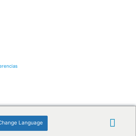
erencias
Change Language