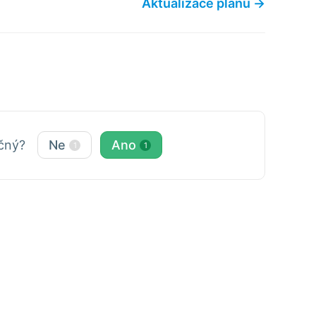
Aktualizace plánu →
ečný?
Ne
Ano
1
1