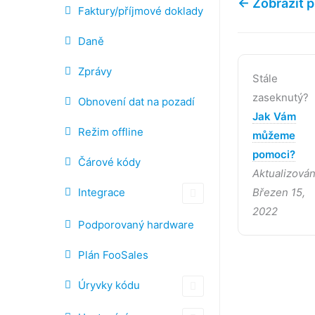
← Zobrazit p
Faktury/příjmové doklady
Daně
Zprávy
Stále
zaseknutý?
Obnovení dat na pozadí
Jak Vám
Režim offline
můžeme
pomoci?
Čárové kódy
Aktualizová
Integrace
Březen 15,
2022
Podporovaný hardware
Plán FooSales
Úryvky kódu