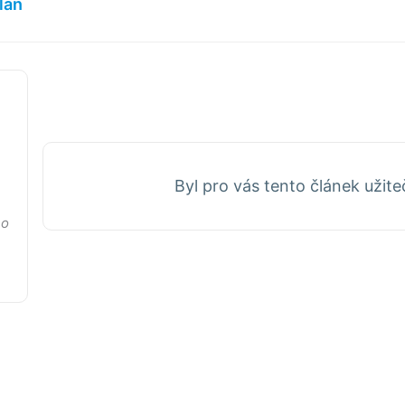
lán
Byl pro vás tento článek užit
no