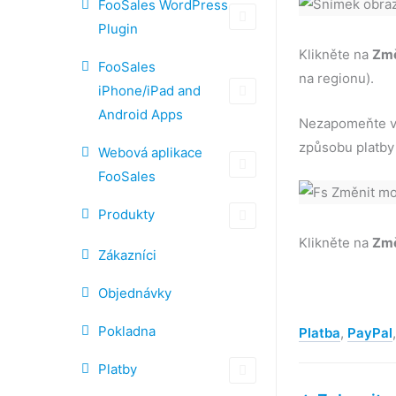
FooSales WordPress
Plugin
Klikněte na
Změ
FooSales
na regionu).
iPhone/iPad and
Android Apps
Nezapomeňte v
způsobu platby 
Webová aplikace
FooSales
Produkty
Klikněte na
Změ
Zákazníci
Objednávky
Pokladna
Platba
,
PayPal
Platby