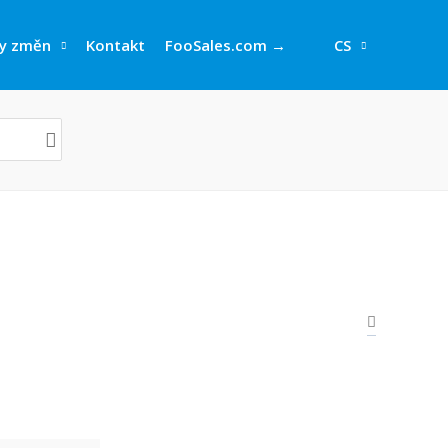
y změn
Kontakt
FooSales.com →
CS