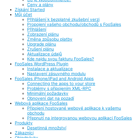
Ceny a plány
Získání Started
Můj účet
Přihlášení k bezplatné zkušební verzi
Propojení vašeho obchodu/obchodů s FooSales
Přihlášení
Zobrazení plánu
Změna způsobu platby
Upgrade plánu
Zrušení plánu
Aktualizace údajů
Kde najdu svou fakturu FooSales?
FooSales WordPress Plugin
Instalace a aktualizace
Nastavení zásuvného modulu
FooSales iPhone/iPad and Android Apps
Connecting the apps to your store
Problémy s připojením XML-RPC
Minimální požadavky
Obnovení dat na pozadí
Webová aplikace FooSales
Připojení hostované webové aplikace k vašemu
obchodu
Přepnutí na integrovanou webovou aplikaci FooSales
Produkty
Desetinná množství
Zákazníci
Objednávky