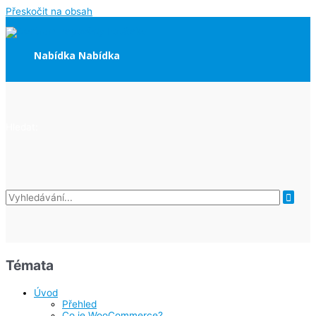
Přeskočit na obsah
Nabídka
Nabídka
Hledat:
Témata
Úvod
Přehled
Co je WooCommerce?