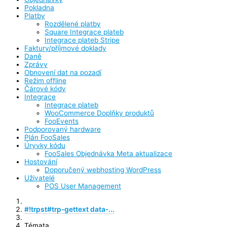
Pokladna
Platby
Rozdělené platby
Square Integrace plateb
Integrace plateb Stripe
Faktury/příjmové doklady
Daně
Zprávy
Obnovení dat na pozadí
Režim offline
Čárové kódy
Integrace
Integrace plateb
WooCommerce Doplňky produktů
FooEvents
Podporovaný hardware
Plán FooSales
Úryvky kódu
FooSales Objednávka Meta aktualizace
Hostování
Doporučený webhosting WordPress
Uživatelé
POS User Management
#!trpst#trp-gettext data-...
Témata