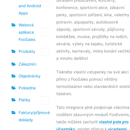
divadelní představení, koncerty,
and Android
konference, sportovní akce, zábavní
Apps
parky, sportovní zařízení, kina, veletrhy
potravin, aquaparky, autobusové
Webová
zájezdy, sportovní závody, půjčovny
aplikace
koloběžek, muzea, projížďky na lodích,
FooSales
akvária, výlety na kajaku, turistické
aktivity, karnevaly, místa konání večírk
Produkty
a mnoho dalšího!
Zákazníci
Tiskněte vlastní vstupenky na své akci
Objednávky
přímo z FooSales pomocí většiny
termotiskáren nebo standardních stolní
Pokladna
tiskáren.
Platby
Tato integrace plně podporuje všechna
Faktury/příjmové
rozšíření zásuvných modulů FooEvents,
doklady
takže můžete zachytit
vlastní pole pro
účastníky
, prodat přístup k
vícedenní