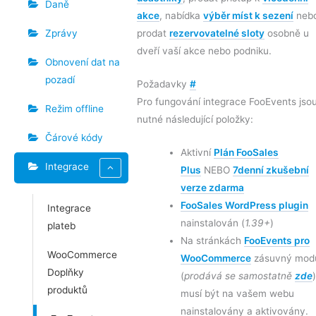
Daně
akce
, nabídka
výběr míst k sezení
neb
Zprávy
prodat
rezervovatelné sloty
osobně u
dveří vaší akce nebo podniku.
Obnovení dat na
pozadí
Požadavky
#
Pro fungování integrace FooEvents jso
Režim offline
nutné následující položky:
Čárové kódy
Aktivní
Plán FooSales
Integrace
Plus
NEBO
7denní zkušební
verze zdarma
FooSales WordPress plugin
Integrace
nainstalován (
1.39+
)
plateb
Na stránkách
FooEvents pro
WooCommerce
WooCommerce
zásuvný mod
Doplňky
(
prodává se samostatně
zde
)
produktů
musí být na vašem webu
nainstalovány a aktivovány.