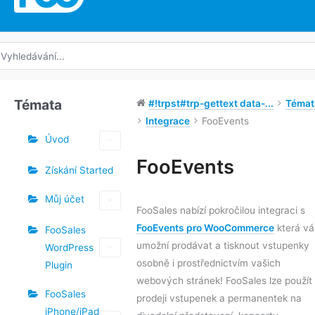
edat:
Témata
#!trpst#trp-gettext data-...
Témat
Integrace
FooEvents
Úvod
Štítky
FooEvents
Získání Started
Navigace
Můj účet
v
FooSales nabízí pokročilou integraci s
dokumentu
FooEvents pro WooCommerce
která v
FooSales
umožní prodávat a tisknout vstupenky
WordPress
osobně i prostřednictvím vašich
Plugin
webových stránek! FooSales lze použít
FooSales
prodeji vstupenek a permanentek na
iPhone/iPad