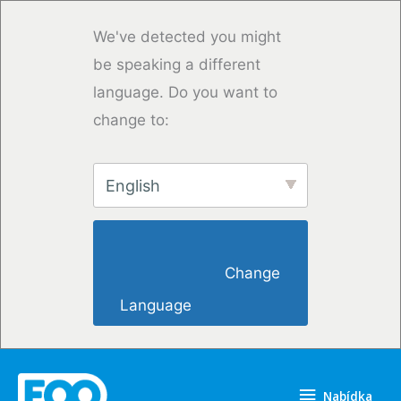
Přeskočit
na
We've detected you might
obsah
be speaking a different
language. Do you want to
change to:
English
                        Change 
Language                    
Nabídka
Nabídka