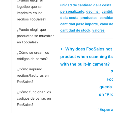
¿Puedo elegir el
unidad de cantidad de la cesta
,
logotipo que se
personalizado
,
decimal
,
cantid
imprimirá en los
de la cesta
,
productos
,
cantida
recibos FooSales?
cantidad paso importe
,
valor d
¿Puedo elegir qué
cantidad de stock
,
valores
productos se muestran
en FooSales?
← Why does FooSales not 
¿Cómo se crean los
product when scanning it
códigos de barras?
with the built-in camera?
¿Cómo imprimo
P
recibos/facturas en
Fo
FooSales?
queda 
¿Cómo funcionan los
en "Pr
códigos de barras en
FooSales?
"Esper