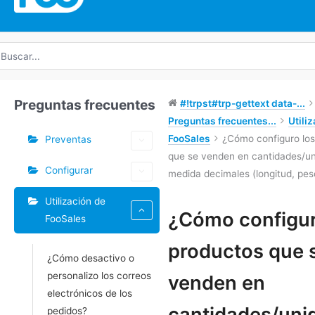
uscar
r:
Preguntas frecuentes
#!trpst#trp-gettext data-...
Preguntas frecuentes...
Utili
FooSales
¿Cómo configuro los
Preventas
que se venden en cantidades/u
Configurar
medida decimales (longitud, peso
Utilización de
Etiquetas
¿Cómo configur
FooSales
Doc
productos que 
¿Cómo desactivo o
navegación
personalizo los correos
venden en
electrónicos de los
cantidades/uni
pedidos?