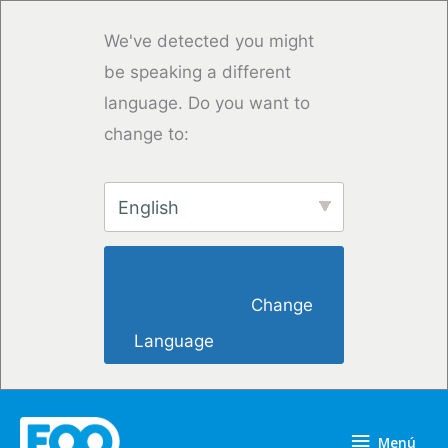
Ir
al
We've detected you might
contenido
be speaking a different
language. Do you want to
change to:
English
                        Change 
Language                    
Menú
Menú