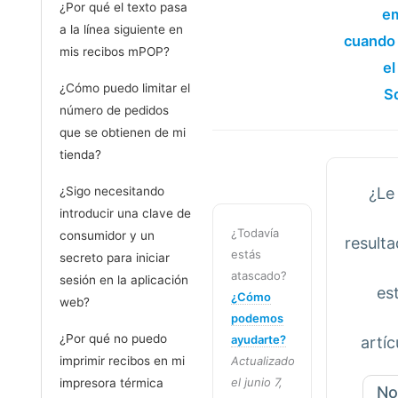
¿Por qué el texto pasa
em
a la línea siguiente en
cuando 
mis recibos mPOP?
el
¿Cómo puedo limitar el
S
número de pedidos
que se obtienen de mi
tienda?
¿Sigo necesitando
¿Le
introducir una clave de
¿Todavía
consumidor y un
resulta
estás
secreto para iniciar
atascado?
sesión en la aplicación
es
¿Cómo
web?
podemos
¿Por qué no puedo
ayudarte?
artíc
imprimir recibos en mi
Actualizado
el junio 7,
impresora térmica
N