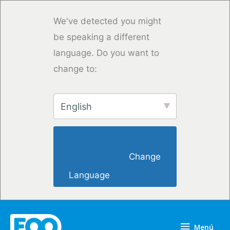
Ir
al
We've detected you might
contenido
be speaking a different
language. Do you want to
change to:
English
                        Change 
Language                    
Menú
Menú