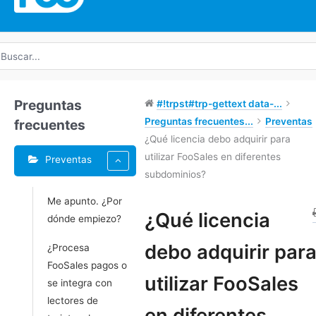
uscar
r:
Preguntas
#!trpst#trp-gettext data-...
Preguntas frecuentes...
Preventas
frecuentes
¿Qué licencia debo adquirir para
utilizar FooSales en diferentes
Preventas
subdominios?
Me apunto. ¿Por
Etiquetas
¿Qué licencia
dónde empiezo?
Doc
debo adquirir par
¿Procesa
navegación
FooSales pagos o
utilizar FooSales
se integra con
lectores de
en diferentes