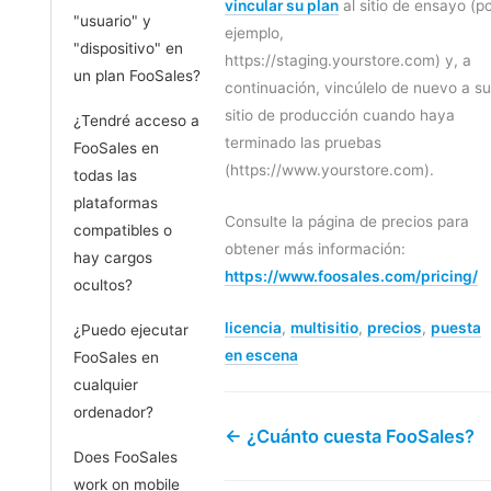
vincular su plan
al sitio de ensayo (p
"usuario" y
ejemplo,
"dispositivo" en
https://staging.yourstore.com) y, a
un plan FooSales?
continuación, vincúlelo de nuevo a su
sitio de producción cuando haya
¿Tendré acceso a
terminado las pruebas
FooSales en
(https://www.yourstore.com).
todas las
plataformas
Consulte la página de precios para
compatibles o
obtener más información:
hay cargos
https://www.foosales.com/pricing/
ocultos?
licencia
,
multisitio
,
precios
,
puesta
¿Puedo ejecutar
en escena
FooSales en
cualquier
ordenador?
← ¿Cuánto cuesta FooSales?
Does FooSales
work on mobile