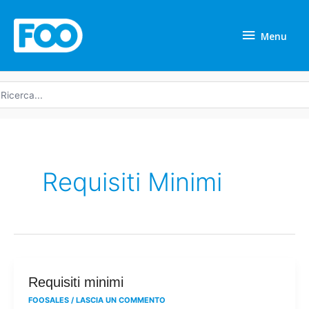
Vai
Menu
al
Menu
contenuto
icerca
r:
Requisiti Minimi
Requisiti
Requisiti minimi
minimi
FOOSALES
/
LASCIA UN COMMENTO