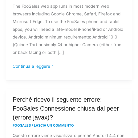
The FooSales web app runs in most modern web
browsers including Google Chrome, Safari, Firefox and
Microsoft Edge. To use the FooSales phone and tablet
apps, you will need a late-model iPhone/iPad or Android
device. Android minimum requirements: Android 10.0
(Quince Tart or simply Q) or higher Camera (either front
or back facing or both […]
Continua a leggere "
Perché
Perché ricevo il seguente errore:
ricevo
FooSales Connessione chiusa dal peer
il
(errore javax)?
seguente
FOOSALES
/
LASCIA UN COMMENTO
errore:
Questo errore viene visualizzato perché Android 4.4 non
FooSales