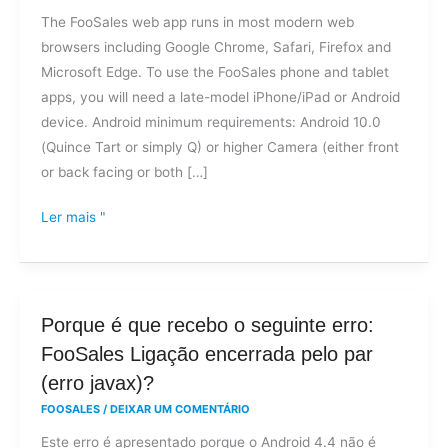
The FooSales web app runs in most modern web
browsers including Google Chrome, Safari, Firefox and
Microsoft Edge. To use the FooSales phone and tablet
apps, you will need a late-model iPhone/iPad or Android
device. Android minimum requirements: Android 10.0
(Quince Tart or simply Q) or higher Camera (either front
or back facing or both […]
Ler mais "
Porque
Porque é que recebo o seguinte erro:
é
FooSales Ligação encerrada pelo par
que
(erro javax)?
recebo
FOOSALES
/
DEIXAR UM COMENTÁRIO
o
Este erro é apresentado porque o Android 4.4 não é
seguinte