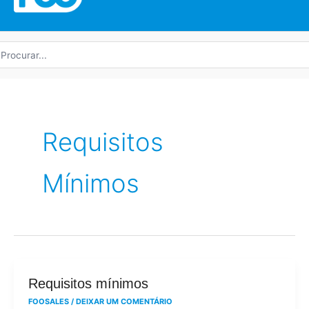
rocurar
r:
Requisitos
Mínimos
Requisitos
Requisitos mínimos
mínimos
FOOSALES
/
DEIXAR UM COMENTÁRIO