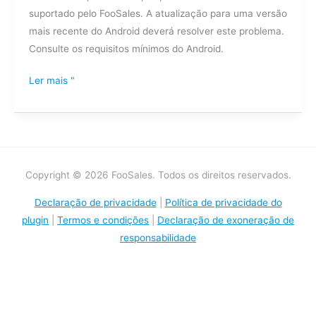
suportado pelo FooSales. A atualização para uma versão
erro:
mais recente do Android deverá resolver este problema.
FooSales
Consulte os requisitos mínimos do Android.
Ligação
encerrada
Ler mais "
pelo
par
(erro
javax)?
Copyright © 2026 FooSales. Todos os direitos reservados.
Declaração de privacidade
|
Política de privacidade do
plugin
|
Termos e condições
|
Declaração de exoneração de
responsabilidade