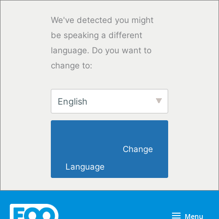
Saltar
para
We've detected you might
o
be speaking a different
conteúdo
language. Do you want to
change to:
English
                        Change 
Language                    
Menu
Menu