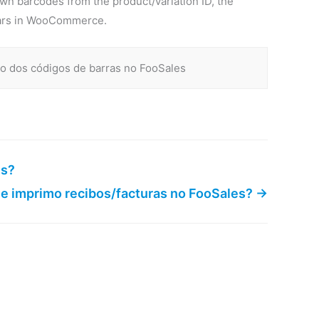
own barcodes from the product/variation ID, the
pears in WooCommerce.
o dos códigos de barras no FooSales
es?
e imprimo recibos/facturas no FooSales? →