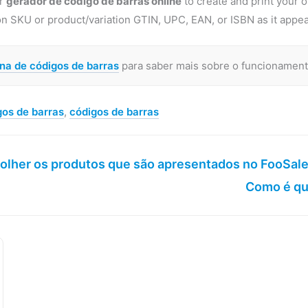
er
gerador de código de barras online
to create and print your 
ion SKU or product/variation GTIN, UPC, EAN, or ISBN as it ap
na de códigos de barras
para saber mais sobre o funcionament
gos de barras
,
códigos de barras
olher os produtos que são apresentados no FooSal
Como é qu