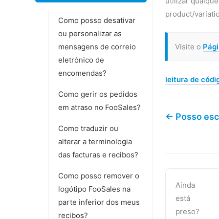
utilizar qualqu
product/variat
Como posso desativar
ou personalizar as
mensagens de correio
Visite o
Pági
eletrónico de
encomendas?
leitura de códi
Como gerir os pedidos
em atraso no FooSales?
← Posso esc
Como traduzir ou
alterar a terminologia
das facturas e recibos?
Como posso remover o
Ainda
logótipo FooSales na
está
parte inferior dos meus
preso?
recibos?