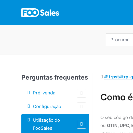
Saltar
para
o
conteúdo
Procurar
por:
Perguntas frequentes
#!trpst#trp-g
Pré-venda
Etiquetas
Como é 
Navegação
Configuração
do
O seu código de
Utilização do
Doc
ou
GTIN, UPC, 
FooSales