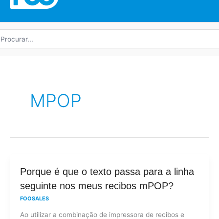
rocurar
r:
MPOP
Porque
Porque é que o texto passa para a linha
é
seguinte nos meus recibos mPOP?
que
FOOSALES
o
Ao utilizar a combinação de impressora de recibos e
texto