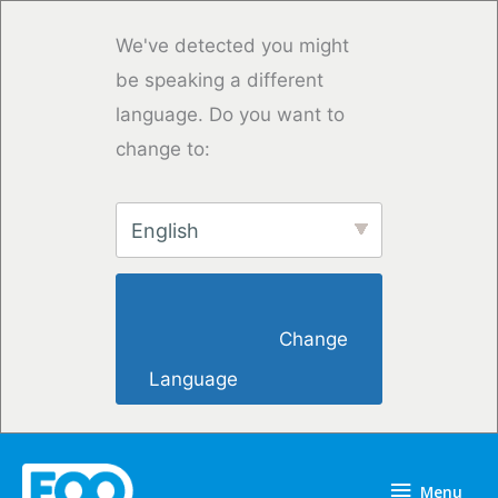
Saltar
para
We've detected you might
o
be speaking a different
conteúdo
language. Do you want to
change to:
English
                        Change 
Language                    
Menu
Menu