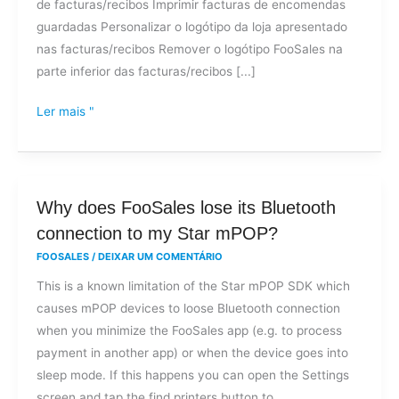
de facturas/recibos Imprimir facturas de encomendas
guardadas Personalizar o logótipo da loja apresentado
nas facturas/recibos Remover o logótipo FooSales na
parte inferior das facturas/recibos [...]
Ler mais "
Why
Why does FooSales lose its Bluetooth
does
connection to my Star mPOP?
FooSales
FOOSALES
/
DEIXAR UM COMENTÁRIO
lose
This is a known limitation of the Star mPOP SDK which
its
causes mPOP devices to loose Bluetooth connection
Bluetooth
when you minimize the FooSales app (e.g. to process
connection
payment in another app) or when the device goes into
to
sleep mode. If this happens you can open the Settings
my
screen and tap the find printers button to