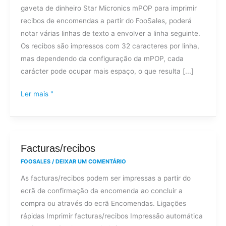
gaveta de dinheiro Star Micronics mPOP para imprimir
passa
recibos de encomendas a partir do FooSales, poderá
para
notar várias linhas de texto a envolver a linha seguinte.
a
Os recibos são impressos com 32 caracteres por linha,
linha
mas dependendo da configuração da mPOP, cada
seguinte
carácter pode ocupar mais espaço, o que resulta [...]
nos
meus
Ler mais "
recibos
mPOP?
Facturas/recibos
Facturas/recibos
FOOSALES
/
DEIXAR UM COMENTÁRIO
As facturas/recibos podem ser impressas a partir do
ecrã de confirmação da encomenda ao concluir a
compra ou através do ecrã Encomendas. Ligações
rápidas Imprimir facturas/recibos Impressão automática