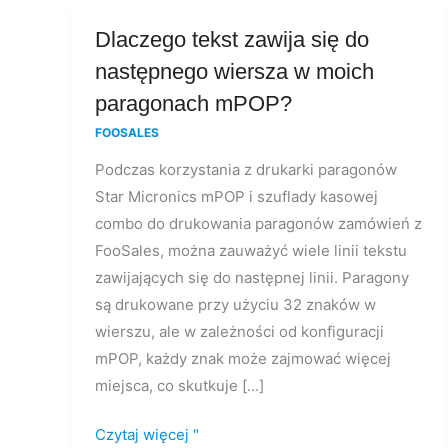
Dlaczego
Dlaczego tekst zawija się do
tekst
następnego wiersza w moich
zawija
paragonach mPOP?
się
FOOSALES
do
Podczas korzystania z drukarki paragonów
następnego
Star Micronics mPOP i szuflady kasowej
wiersza
combo do drukowania paragonów zamówień z
w
FooSales, można zauważyć wiele linii tekstu
moich
zawijających się do następnej linii. Paragony
paragonach
są drukowane przy użyciu 32 znaków w
mPOP?
wierszu, ale w zależności od konfiguracji
mPOP, każdy znak może zajmować więcej
miejsca, co skutkuje [...]
Czytaj więcej "