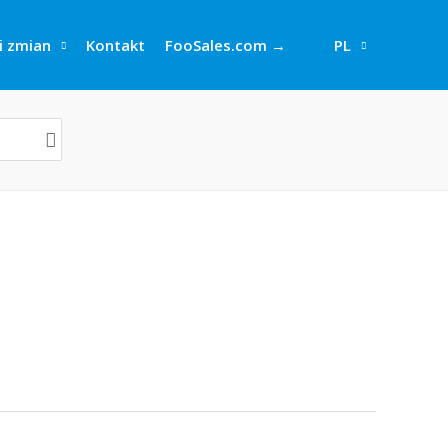
i zmian
Kontakt
FooSales.com →
PL