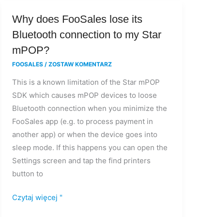
Why
Why does FooSales lose its
does
Bluetooth connection to my Star
FooSales
mPOP?
lose
FOOSALES
/
ZOSTAW KOMENTARZ
its
This is a known limitation of the Star mPOP
Bluetooth
SDK which causes mPOP devices to loose
connection
Bluetooth connection when you minimize the
to
FooSales app (e.g. to process payment in
my
another app) or when the device goes into
Star
sleep mode. If this happens you can open the
mPOP?
Settings screen and tap the find printers
button to
Czytaj więcej "