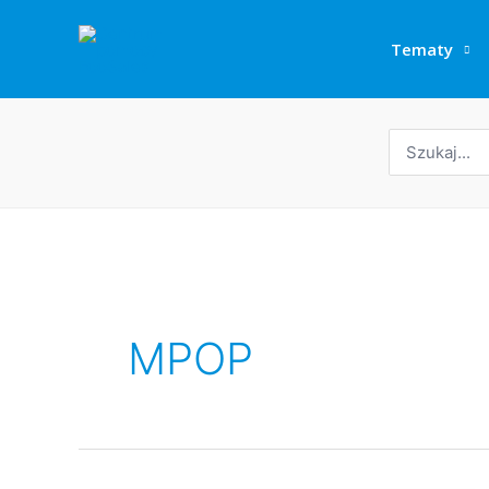
Przejdź
do
Tematy
treści
Wyszukaj:
MPOP