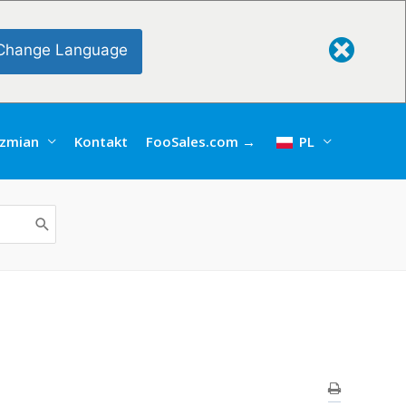
Change Language
 zmian
Kontakt
FooSales.com →
PL