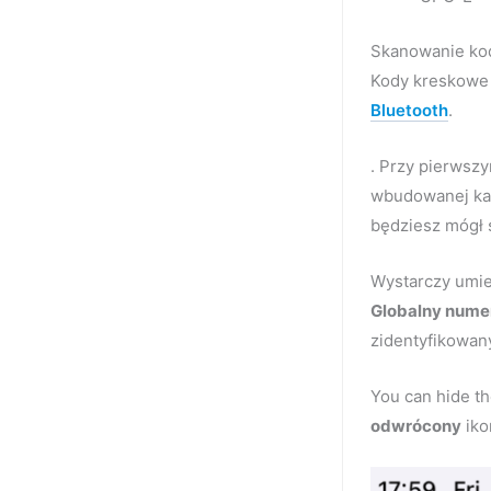
Skanowanie k
Kody kreskowe
Bluetooth
.
. Przy pierwsz
wbudowanej kam
będziesz mógł 
Wystarczy umie
Globalny numer
zidentyfikowan
You can hide th
odwrócony
iko