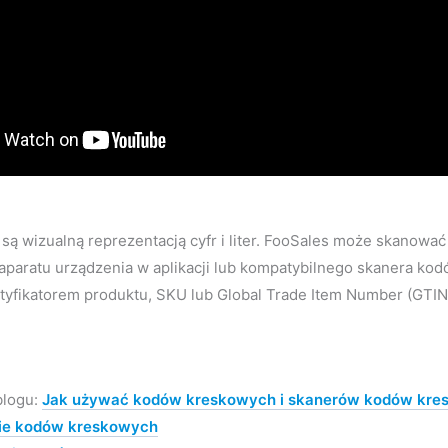
są wizualną reprezentacją cyfr i liter. FooSales może skano
aratu urządzenia w aplikacji lub kompatybilnego skanera kodó
yfikatorem produktu, SKU lub Global Trade Item Number (GTIN), 
blogu:
Jak używać kodów kreskowych i skanerów kodów kre
ie kodów kreskowych