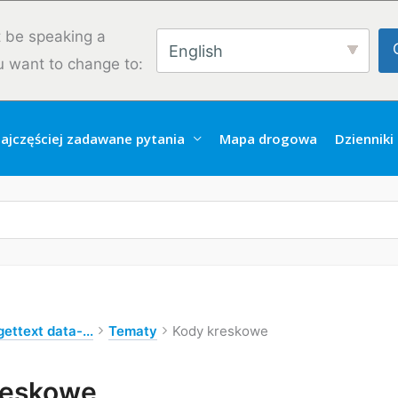
 be speaking a
English
u want to change to:
ajczęściej zadawane pytania
Mapa drogowa
Dzienniki
ettext data-...
Tematy
Kody kreskowe
reskowe