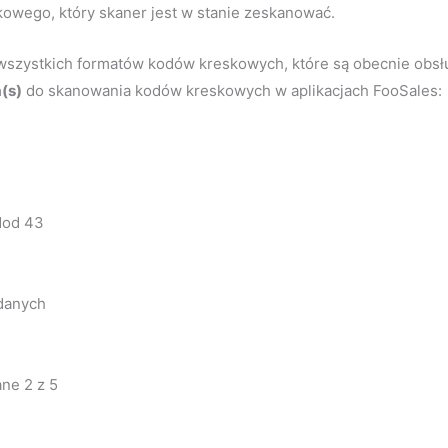
kowego, który skaner jest w stanie zeskanować.
a wszystkich formatów kodów kreskowych, które są obecnie obsł
(s)
do skanowania kodów kreskowych w aplikacjach FooSales:
Mod 43
danych
ane 2 z 5