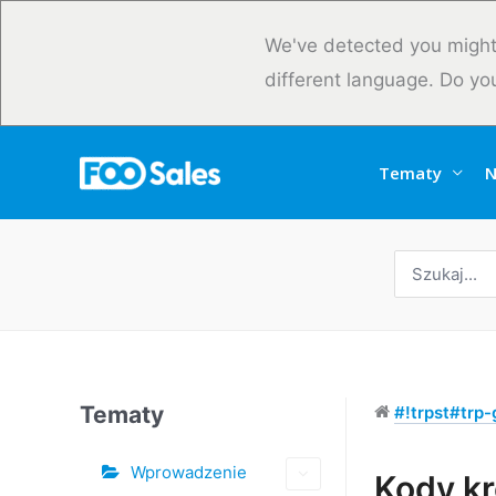
Przejdź
do
We've detected you might
treści
different language. Do yo
Tematy
N
Wyszukaj:
Tematy
#!trpst#trp-g
Wprowadzenie
Tagi
Kody k