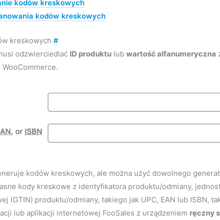
nie kodów kreskowych
kanowania kodów kreskowych
ów kreskowych
#
musi odzwierciedlać
ID produktu
lub
wartość alfanumeryczna
 WooCommerce.
eneruje kodów kreskowych, ale można użyć dowolnego generato
sne kody kreskowe z identyfikatora produktu/odmiany, jednos
wej (GTIN) produktu/odmiany, takiego jak UPC, EAN lub ISBN, 
acji lub aplikacji internetowej FooSales z urządzeniem
ręczny 