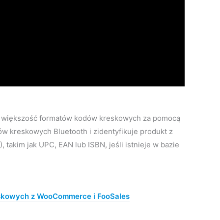
wać większość formatów kodów kreskowych za pomocą
w kreskowych Bluetooth i zidentyfikuje produkt z
takim jak UPC, EAN lub ISBN, jeśli istnieje w bazie
skowych z WooCommerce i FooSales