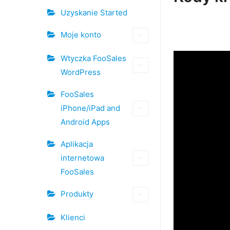
Nawigacja
Uzyskanie Started
po
Moje konto
dokumencie
Wtyczka FooSales
WordPress
FooSales
iPhone/iPad and
Android Apps
Aplikacja
internetowa
FooSales
Produkty
Klienci