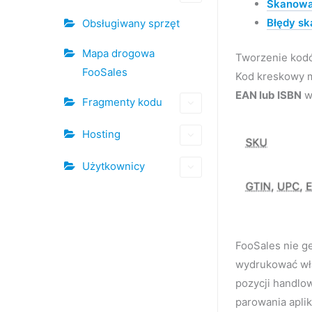
Skanowa
Błędy s
Obsługiwany sprzęt
Mapa drogowa
Tworzenie kod
FooSales
Kod kreskowy 
EAN lub ISBN
w
Fragmenty kodu
Hosting
Użytkownicy
FooSales nie g
wydrukować wła
pozycji handlo
parowania aplik