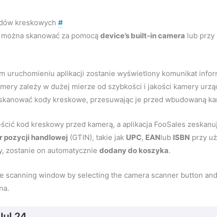
odów kreskowych
#
 można skanować za pomocą
device’s built-in camera
lub przy
ym uruchomieniu aplikacji zostanie wyświetlony komunikat info
ery zależy w dużej mierze od szybkości i jakości kamery urzą
skanować kody kreskowe, przesuwając je przed wbudowaną ka
ścić kod kreskowy przed kamerą, a aplikacja FooSales zeskan
 pozycji handlowej
(GTIN), takie jak
UPC
,
EAN
lub
ISBN
przy uż
y, zostanie on automatycznie
dodany do koszyka
.
e scanning window by selecting the camera scanner button and 
na.