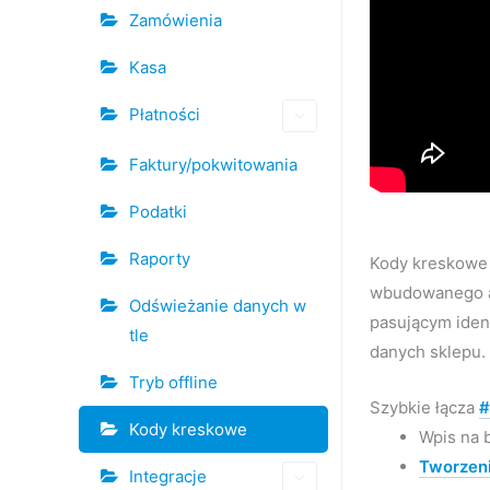
Zamówienia
Kasa
Płatności
Faktury/pokwitowania
Podatki
Raporty
Kody kreskowe 
wbudowanego ap
Odświeżanie danych w
pasującym ident
tle
danych sklepu.
Tryb offline
Szybkie łącza
#
Kody kreskowe
Wpis na 
Tworzen
Integracje