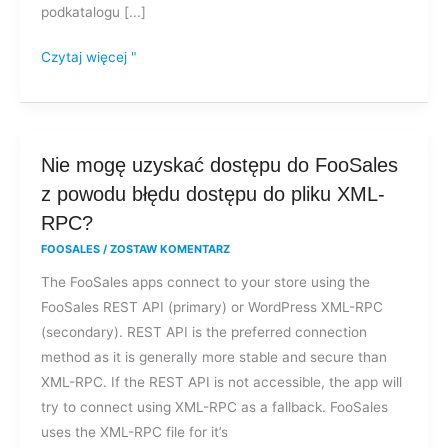
podkatalogu [...]
Czytaj więcej "
Nie
Nie mogę uzyskać dostępu do FooSales
mogę
z powodu błędu dostępu do pliku XML-
uzyskać
RPC?
dostępu
FOOSALES
/
ZOSTAW KOMENTARZ
do
The FooSales apps connect to your store using the
FooSales
FooSales REST API (primary) or WordPress XML-RPC
z
(secondary). REST API is the preferred connection
powodu
method as it is generally more stable and secure than
błędu
XML-RPC. If the REST API is not accessible, the app will
dostępu
try to connect using XML-RPC as a fallback. FooSales
do
uses the XML-RPC file for it’s
pliku