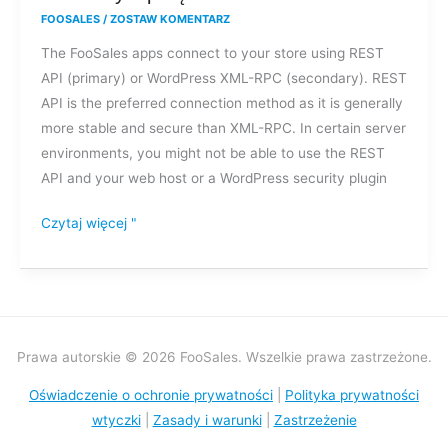
z
FOOSALES
/
ZOSTAW KOMENTARZ
połączeniem
The FooSales apps connect to your store using REST
XML-
API (primary) or WordPress XML-RPC (secondary). REST
RPC
API is the preferred connection method as it is generally
more stable and secure than XML-RPC. In certain server
environments, you might not be able to use the REST
API and your web host or a WordPress security plugin
Czytaj więcej "
Prawa autorskie © 2026 FooSales. Wszelkie prawa zastrzeżone.
Oświadczenie o ochronie prywatności
|
Polityka prywatności
wtyczki
|
Zasady i warunki
|
Zastrzeżenie