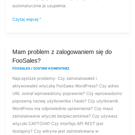
automatycznie je uzupełnia.
Czytaj więcej "
Mam
Mam problem z zalogowaniem się do
problem
FooSales?
z
FOOSALES
/
ZOSTAW KOMENTARZ
zalogowaniem
Najczęstsze problemy: Czy zainstalowałeś i
się
aktywowałeś wtyczkę FooSales WordPress? Czy adres
do
URL został wprowadzony poprawnie? Czy wprowadzono
FooSales?
poprawną nazwę użytkownika i hasło? Czy użytkownik
WordPress ma odpowiednie uprawnienia? Czy masz
zainstalowane wtyczki bezpieczeństwa? Czy używasz
wtyczki CAPTCHA? Czy interfejs API REST jest
dostępny? Czy witryna jest zainstalowana w