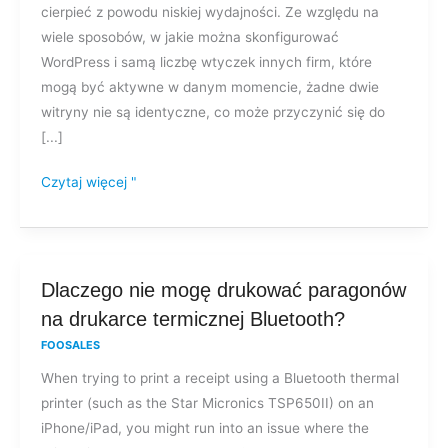
cierpieć z powodu niskiej wydajności. Ze względu na
wiele sposobów, w jakie można skonfigurować
WordPress i samą liczbę wtyczek innych firm, które
mogą być aktywne w danym momencie, żadne dwie
witryny nie są identyczne, co może przyczynić się do
[...]
Czytaj więcej "
Dlaczego
Dlaczego nie mogę drukować paragonów
nie
na drukarce termicznej Bluetooth?
mogę
FOOSALES
drukować
When trying to print a receipt using a Bluetooth thermal
paragonów
printer (such as the Star Micronics TSP650II) on an
na
iPhone/iPad, you might run into an issue where the
drukarce