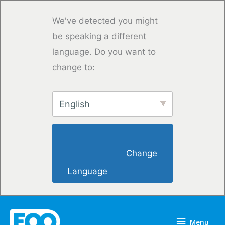
Przejdź
do
We've detected you might
treści
be speaking a different
language. Do you want to
change to:
English
                        Change 
Language                    
Menu
Menu