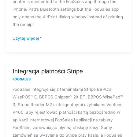
printer is connected to the FooSales app through the
termicznej
iPhone/iPad’s Bluetooth settings but the FooSales app
Bluetooth?
only opens the AirPrint dialog window instead of printing
the receipt
Czytaj więcej "
Integracja
Integracja płatności Stripe
płatności
FOOSALES
Stripe
FooSales integruje się z terminalami Stripe BBPOS
WisePOS™ E, BBPOS Chipper™ 2X BT, BBPOS WisePad™
3, Stripe Reader M2 i inteligentnymi czytnikami Verifone
P400, aby rejestrować płatności kartą bezpośrednio w
aplikacji internetowej FooSales i aplikacji na tablety
FooSales, zapewniając płynną obsługę kasy. Sumy
zamówień są wysyłane do Stripe przy kasie, a FooSales