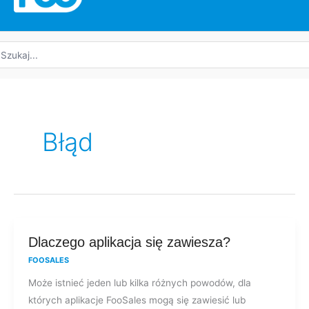
yszukaj:
Błąd
Dlaczego
Dlaczego aplikacja się zawiesza?
aplikacja
FOOSALES
się
Może istnieć jeden lub kilka różnych powodów, dla
zawiesza?
których aplikacje FooSales mogą się zawiesić lub