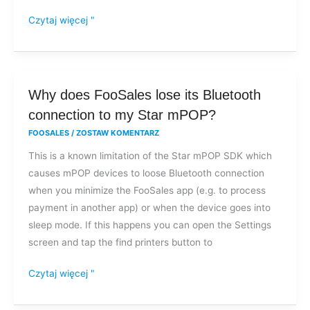
XML-
Czytaj więcej "
RPC?
Why
Why does FooSales lose its Bluetooth
does
connection to my Star mPOP?
FooSales
FOOSALES
/
ZOSTAW KOMENTARZ
lose
This is a known limitation of the Star mPOP SDK which
its
causes mPOP devices to loose Bluetooth connection
Bluetooth
when you minimize the FooSales app (e.g. to process
connection
payment in another app) or when the device goes into
to
sleep mode. If this happens you can open the Settings
my
screen and tap the find printers button to
Star
mPOP?
Czytaj więcej "