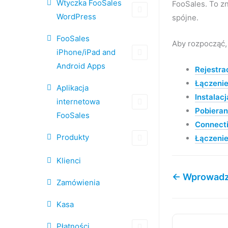
Wtyczka FooSales
FooSales. To z
WordPress
spójne.
FooSales
Aby rozpocząć,
iPhone/iPad and
Android Apps
Rejestra
Łączenie
Aplikacja
Instalac
internetowa
Pobierani
FooSales
Connecti
Produkty
Łączenie
Klienci
← Wprowadz
Zamówienia
Kasa
Płatności