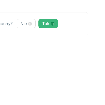
omocny?
Nie
Tak
6
14