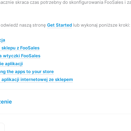
nacznie skraca czas potrzebny do skonfigurowania FooSales i z
 odwiedź naszą stronę
Get Started
lub wykonaj poniższe kroki:
cja
 sklepu z FooSales
ja wtyczki FooSales
e aplikacji
ng the apps to your store
 aplikacji internetowej ze sklepem
enie