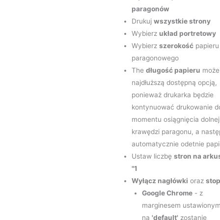
paragonów
Drukuj
wszystkie strony
Wybierz
układ portretowy
Wybierz
szerokość
papieru
paragonowego
The
długość papieru
może
najdłuższą dostępną opcją,
ponieważ drukarka będzie
kontynuować drukowanie d
momentu osiągnięcia dolnej
krawędzi paragonu, a nastę
automatycznie odetnie papi
Ustaw liczbę
stron na arku
"1
Wyłącz nagłówki
oraz
stop
Google Chrome
- z
marginesem ustawiony
na
'default'
zostanie