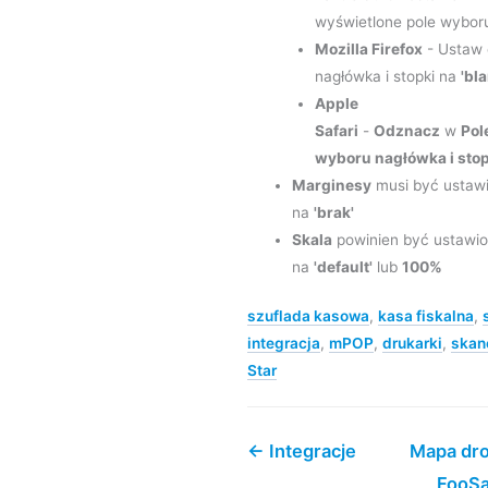
wyświetlone pole wybor
Mozilla Firefox
- Ustaw 
nagłówka i stopki na
'bla
Apple
Safari
-
Odznacz
w
Pol
wyboru nagłówka i stop
Marginesy
musi być ustaw
na
'brak'
Skala
powinien być ustawi
na
'default'
lub
100%
szuflada kasowa
,
kasa fiskalna
,
integracja
,
mPOP
,
drukarki
,
skan
Star
← Integracje
Mapa dr
FooSa