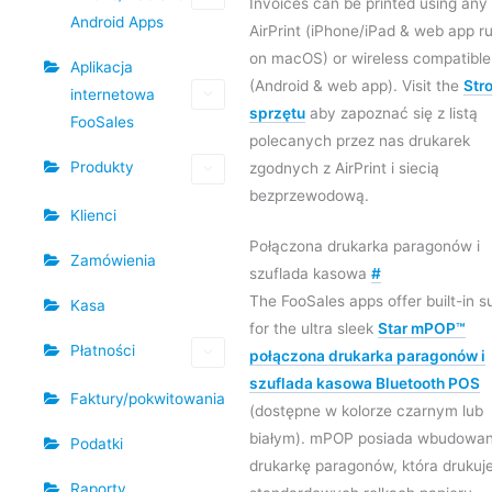
Invoices can be printed using any
Android Apps
AirPrint (iPhone/iPad & web app r
on macOS) or wireless compatible 
Aplikacja
(Android & web app). Visit the
Str
internetowa
sprzętu
aby zapoznać się z listą
FooSales
polecanych przez nas drukarek
Produkty
zgodnych z AirPrint i siecią
bezprzewodową.
Klienci
Połączona drukarka paragonów i
Zamówienia
szuflada kasowa
#
The FooSales apps offer built-in s
Kasa
for the ultra sleek
Star mPOP™
Płatności
połączona drukarka paragonów i
szuflada kasowa Bluetooth POS
Faktury/pokwitowania
(dostępne w kolorze czarnym lub
białym). mPOP posiada wbudowa
Podatki
drukarkę paragonów, która drukuj
Raporty