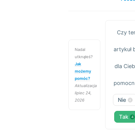
Czy te
artykuł 
Nadal
utknąłeś?
Jak
dla Cieb
możemy
pomóc?
pomocn
Aktualizacja
lipiec 24,
Nie
2026
4
Tak
4