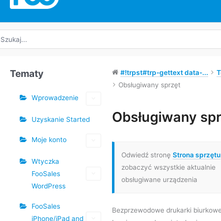
yszukaj:
Tematy
#!trpst#trp-gettext data-...
T
Obsługiwany sprzęt
Wprowadzenie
Tagi
Obsługiwany spr
Uzyskanie Started
Nawigacja
Moje konto
po
Odwiedź stronę
Strona sprzętu
dokumencie
Wtyczka
zobaczyć wszystkie aktualnie
FooSales
obsługiwane urządzenia
WordPress
FooSales
Bezprzewodowe drukarki biurkow
iPhone/iPad and