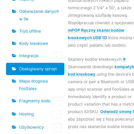
standardowych rolkach papieru
termicznego 2 1/4″ x 50′, a także
Odświeżanie danych
zintegrowaną szufladę kasową.
w tle
Współpracuje również z opcjonal
mPOP Ręczny skaner kodów
Tryb offline
kreskowych USB 1D
które można
Kody kreskowe
jako część pakietu lub osobno.
Integracje
Skanery kodów kreskowych
#
Skanowanie dowolnego
kompatyb
Obsługiwany sprzęt
kod kreskowy
using the device’s b
Mapa drogowa
camera or pair a Bluetooth or US
FooSales
app only) scanner and FooSales wi
immediately identify a product or
Fragmenty kodu
product variation that has a matc
product ID/SKU.
Odwiedź stronę 
Hosting
aby zapoznać się z listą polecany
przez nas skanerów kodów kresk
Użytkownicy