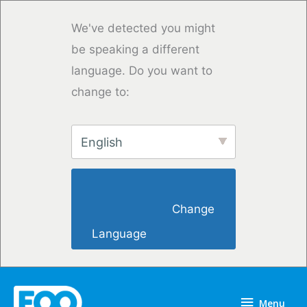
Przejdź
do
We've detected you might
treści
be speaking a different
language. Do you want to
change to:
English
                        Change 
Language                    
Menu
Menu