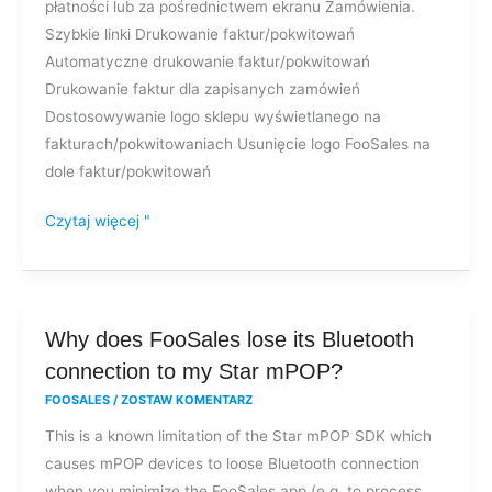
płatności lub za pośrednictwem ekranu Zamówienia.
Szybkie linki Drukowanie faktur/pokwitowań
Automatyczne drukowanie faktur/pokwitowań
Drukowanie faktur dla zapisanych zamówień
Dostosowywanie logo sklepu wyświetlanego na
fakturach/pokwitowaniach Usunięcie logo FooSales na
dole faktur/pokwitowań
Czytaj więcej "
Why
Why does FooSales lose its Bluetooth
does
connection to my Star mPOP?
FooSales
FOOSALES
/
ZOSTAW KOMENTARZ
lose
This is a known limitation of the Star mPOP SDK which
its
causes mPOP devices to loose Bluetooth connection
Bluetooth
when you minimize the FooSales app (e.g. to process