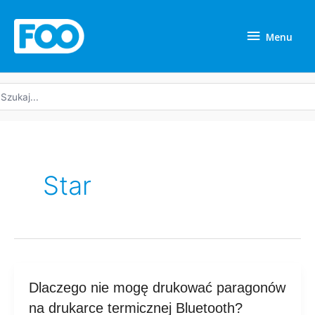
Przejdź
Menu
do
Menu
treści
yszukaj:
Star
Dlaczego
Dlaczego nie mogę drukować paragonów
nie
na drukarce termicznej Bluetooth?