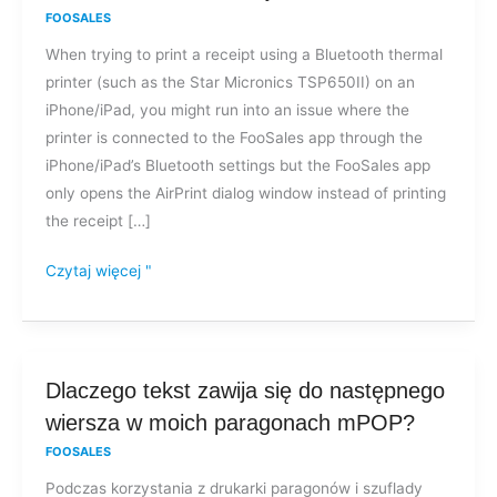
mogę
FOOSALES
drukować
When trying to print a receipt using a Bluetooth thermal
paragonów
printer (such as the Star Micronics TSP650II) on an
na
iPhone/iPad, you might run into an issue where the
drukarce
printer is connected to the FooSales app through the
termicznej
iPhone/iPad’s Bluetooth settings but the FooSales app
Bluetooth?
only opens the AirPrint dialog window instead of printing
the receipt […]
Czytaj więcej "
Dlaczego
Dlaczego tekst zawija się do następnego
tekst
wiersza w moich paragonach mPOP?
zawija
FOOSALES
się
Podczas korzystania z drukarki paragonów i szuflady