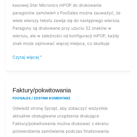
do
kasowej Star Micronics mPOP do drukowania
następnego
paragonów zamówień z FooSales można zauważyć, że
wiersza
wiele wierszy tekstu zawija się do następnego wiersza.
w
Paragony są drukowane przy użyciu 32 znaków w
moich
wierszu, ale w zależności od konfiguracji mPOP, każdy
paragonach
znak może zajmować więcej miejsca, co skutkuje
mPOP?
Czytaj więcej "
Faktury/pokwitowania
Faktury/pokwitowania
FOOSALES
/
ZOSTAW KOMENTARZ
Odwiedź stronę Sprzęt, aby zobaczyć wszystkie
aktualnie obsługiwane urządzenia drukujące
Faktury/pokwitowania można drukować z ekranu
potwierdzenia zamówienia podczas finalizowania