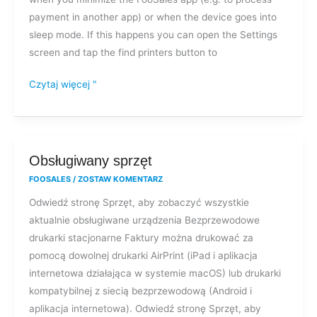
connection
payment in another app) or when the device goes into
to
sleep mode. If this happens you can open the Settings
my
screen and tap the find printers button to
Star
mPOP?
Czytaj więcej "
Obsługiwany
Obsługiwany sprzęt
sprzęt
FOOSALES
/
ZOSTAW KOMENTARZ
Odwiedź stronę Sprzęt, aby zobaczyć wszystkie
aktualnie obsługiwane urządzenia Bezprzewodowe
drukarki stacjonarne Faktury można drukować za
pomocą dowolnej drukarki AirPrint (iPad i aplikacja
internetowa działająca w systemie macOS) lub drukarki
kompatybilnej z siecią bezprzewodową (Android i
aplikacja internetowa). Odwiedź stronę Sprzęt, aby