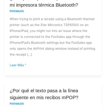
qué
mi impresora térmica Bluetooth?
no
FOOSALES
puedo
When trying to print a receipt using a Bluetooth thermal
imprimir
printer (such as the Star Micronics TSP650II) on an
recibos
iPhone/iPad, you might run into an issue where the
en
printer is connected to the FooSales app through the
mi
iPhone/iPad’s Bluetooth settings but the FooSales app
impresora
only opens the AirPrint dialog window instead of printing
térmica
the receipt […]
Bluetooth?
Leer Más "
¿Por
¿Por qué el texto pasa a la línea
qué
siguiente en mis recibos mPOP?
el
FOOSALES