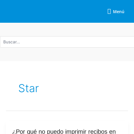
Ir
Menú
al
Menú
contenido
Buscar
por:
Star
¿Por
¿Por qué no puedo imprimir recibos en