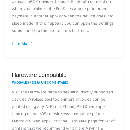
causes mPOP devices to loose Bluetooth connection
Bluetooth
when you minimize the FooSales app (e.g. to process
connection
payment in another app) or when the device goes into
to
sleep mode. If this happens you can open the Settings
my
screen and tap the find printers button to
Star
mPOP?
Leer Más "
Hardware
Hardware compatible
compatible
FOOSALES
/
DEJA UN COMENTARIO
Visit the Hardware page to see all currently supported
devices Wireless desktop printers Invoices can be
printed using any AirPrint (iPhone/iPad & web app
running on macOS) or wireless compatible printer
(Android & web app). Visit the Hardware page for list of
printers that we recommend which are AirPrint &