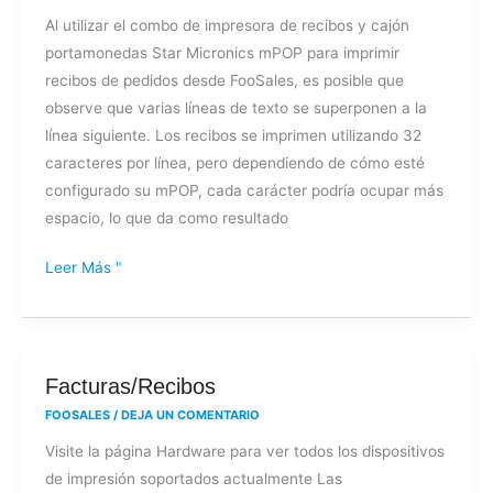
texto
Al utilizar el combo de impresora de recibos y cajón
pasa
portamonedas Star Micronics mPOP para imprimir
a
recibos de pedidos desde FooSales, es posible que
la
observe que varias líneas de texto se superponen a la
línea
línea siguiente. Los recibos se imprimen utilizando 32
siguiente
caracteres por línea, pero dependiendo de cómo esté
en
configurado su mPOP, cada carácter podría ocupar más
mis
espacio, lo que da como resultado
recibos
mPOP?
Leer Más "
Facturas/Recibos
Facturas/Recibos
FOOSALES
/
DEJA UN COMENTARIO
Visite la página Hardware para ver todos los dispositivos
de impresión soportados actualmente Las