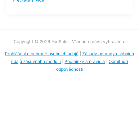
Přečtěte si více "
Copyright © 2026 FooSales. Všechna práva vyhrazena.
Prohlášení o ochraně osobních údajů
|
Zásady ochrany osobních
údajů zásuvného modulu
|
Podmínky a pravidla
|
Odmítnutí
odpovědnosti