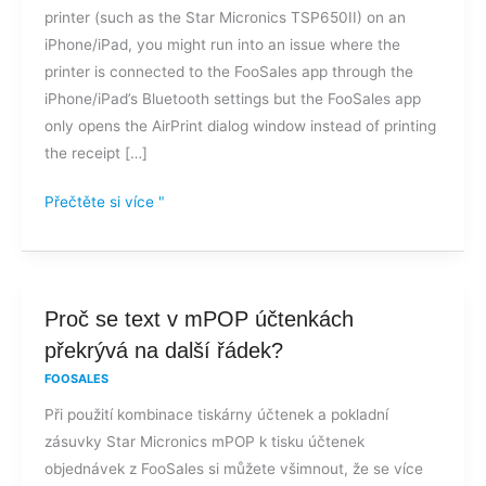
printer (such as the Star Micronics TSP650II) on an
termální
iPhone/iPad, you might run into an issue where the
tiskárně
printer is connected to the FooSales app through the
Bluetooth?
iPhone/iPad’s Bluetooth settings but the FooSales app
only opens the AirPrint dialog window instead of printing
the receipt […]
Přečtěte si více "
Proč
Proč se text v mPOP účtenkách
se
překrývá na další řádek?
text
FOOSALES
v
Při použití kombinace tiskárny účtenek a pokladní
mPOP
zásuvky Star Micronics mPOP k tisku účtenek
účtenkách
objednávek z FooSales si můžete všimnout, že se více
překrývá