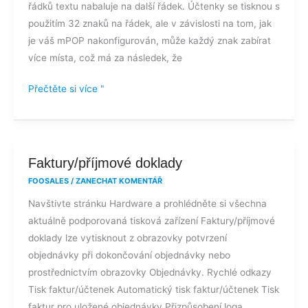
řádků textu nabaluje na další řádek. Účtenky se tisknou s
na
použitím 32 znaků na řádek, ale v závislosti na tom, jak
další
je váš mPOP nakonfigurován, může každý znak zabírat
řádek?
více místa, což má za následek, že
Přečtěte si více "
Faktury/příjmové
Faktury/příjmové doklady
doklady
FOOSALES
/
ZANECHAT KOMENTÁŘ
Navštivte stránku Hardware a prohlédněte si všechna
aktuálně podporovaná tisková zařízení Faktury/příjmové
doklady lze vytisknout z obrazovky potvrzení
objednávky při dokončování objednávky nebo
prostřednictvím obrazovky Objednávky. Rychlé odkazy
Tisk faktur/účtenek Automatický tisk faktur/účtenek Tisk
faktur pro uložené objednávky Přizpůsobení loga