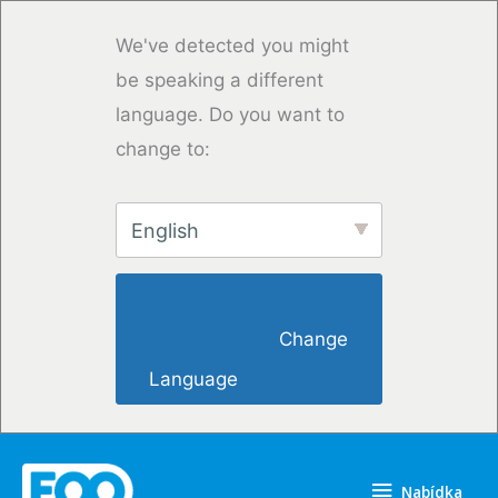
Přeskočit
na
We've detected you might
obsah
be speaking a different
language. Do you want to
change to:
English
                        Change 
Language                    
Nabídka
Nabídka