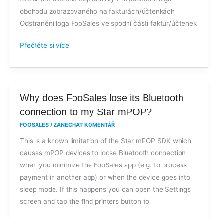
obchodu zobrazovaného na fakturách/účtenkách
Odstranění loga FooSales ve spodní části faktur/účtenek
Přečtěte si více "
Why
Why does FooSales lose its Bluetooth
does
connection to my Star mPOP?
FooSales
FOOSALES
/
ZANECHAT KOMENTÁŘ
lose
This is a known limitation of the Star mPOP SDK which
its
causes mPOP devices to loose Bluetooth connection
Bluetooth
when you minimize the FooSales app (e.g. to process
connection
payment in another app) or when the device goes into
to
sleep mode. If this happens you can open the Settings
my
screen and tap the find printers button to
Star
mPOP?