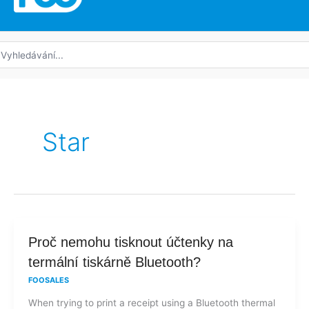
edat:
Star
Proč
Proč nemohu tisknout účtenky na
nemohu
termální tiskárně Bluetooth?
tisknout
FOOSALES
účtenky
When trying to print a receipt using a Bluetooth thermal
na