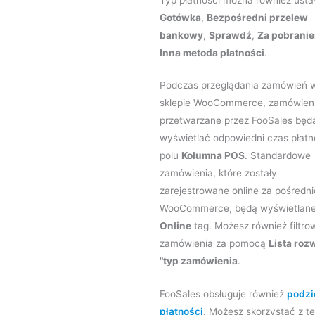
Gotówka
,
Bezpośredni przelew
bankowy
,
Sprawdź
,
Za pobrani
Inna metoda płatności
.
Podczas przeglądania zamówień 
sklepie WooCommerce, zamówien
przetwarzane przez FooSales będ
wyświetlać odpowiedni czas płatn
polu
Kolumna POS
. Standardowe
zamówienia, które zostały
zarejestrowane online za pośred
WooCommerce, będą wyświetlane
Online
tag. Możesz również filtro
zamówienia za pomocą
Lista roz
"typ zamówienia
.
FooSales obsługuje również
podzi
płatności
. Możesz skorzystać z te