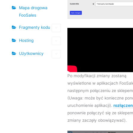
Mapa drogowa
FooSales
Fragmenty kodu
Hosting
Użytkownicy
Po modyfikacji zmiany zostaną
wyświetlone w aplikacjach FooSal
następnym połączeniu ze sklepem
(Uwaga: może być konieczne po
uruchomienie aplikacji).
rozłączen
ponownie połączyć się ze sklepem
zmiany zaczęły obowiązywać).