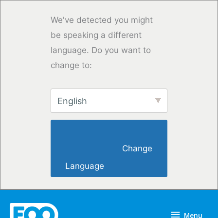
Przejdź
do
We've detected you might
treści
be speaking a different
language. Do you want to
change to:
English
                        Change 
Language                    
Menu
Menu