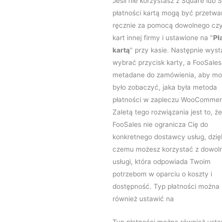
Jeśli nie korzystasz z Square lub S
płatności kartą mogą być przetwa
ręcznie za pomocą dowolnego czy
kart innej firmy i ustawione na "
Pł
kartą
" przy kasie. Następnie wyst
wybrać przycisk karty, a FooSale
metadane do zamówienia, aby m
było zobaczyć, jaka była metoda
płatności w zapleczu WooCommer
Zaletą tego rozwiązania jest to, że
FooSales nie ogranicza Cię do
konkretnego dostawcy usług, dzię
czemu możesz korzystać z dowoln
usługi, która odpowiada Twoim
potrzebom w oparciu o koszty i
dostępność. Typ płatności można
również ustawić na
Typ płatności można również usta