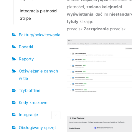
płatności,
zmiana kolejności
Integracja płatności
wyświetlania
i dać im
niestanda
Stripe
tytuły
klikając
przycisk
Zarządzanie
przycisk.
Faktury/pokwitowania
Podatki
Raporty
Odświeżanie danych
w tle
Tryb offline
Kody kreskowe
Integracje
Obsługiwany sprzęt