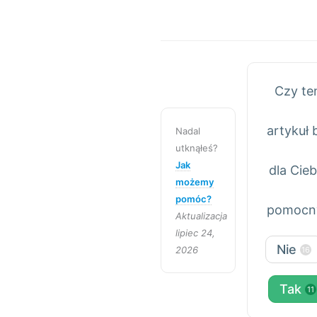
Czy te
artykuł 
Nadal
utknąłeś?
Jak
dla Cieb
możemy
pomóc?
pomocn
Aktualizacja
lipiec 24,
Nie
2026
16
Tak
11