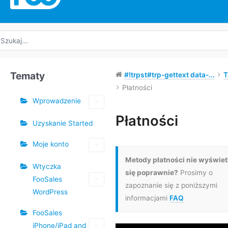
yszukaj:
Tematy
#!trpst#trp-gettext data-...
T
Płatności
Wprowadzenie
Tagi
Płatności
Uzyskanie Started
Nawigacja
Moje konto
po
Metody płatności nie wyświet
dokumencie
Wtyczka
się poprawnie?
Prosimy o
FooSales
zapoznanie się z poniższymi
WordPress
informacjami
FAQ
FooSales
iPhone/iPad and