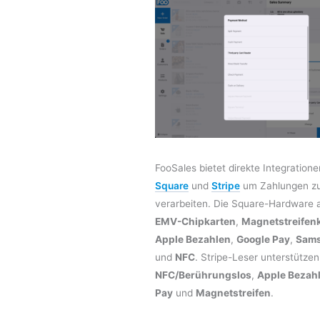
FooSales bietet direkte Integratione
Square
und
Stripe
um Zahlungen z
verarbeiten. Die Square-Hardware a
EMV-Chipkarten
,
Magnetstreifen
Apple Bezahlen
,
Google Pay
,
Sams
und
NFC
. Stripe-Leser unterstütze
NFC/Berührungslos
,
Apple Bezah
Pay
und
Magnetstreifen
.