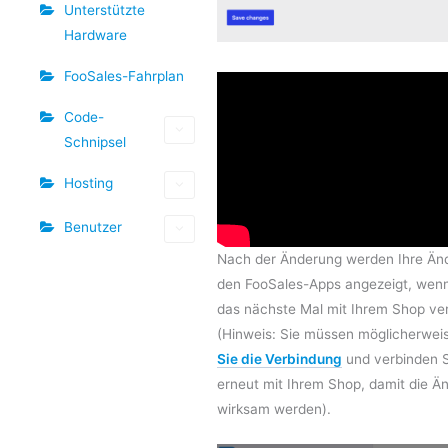
Unterstützte
Hardware
FooSales-Fahrplan
Code-
Schnipsel
Hosting
Benutzer
Nach der Änderung werden Ihre Än
den FooSales-Apps angezeigt, wenn
das nächste Mal mit Ihrem Shop ve
(Hinweis: Sie müssen möglicherwei
Sie die Verbindung
und verbinden S
erneut mit Ihrem Shop, damit die 
wirksam werden).