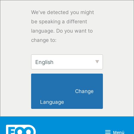
Zum
Inhalt
We've detected you might
springen
be speaking a different
language. Do you want to
change to:
English
                        Change 
Language                    
Menü
Menü