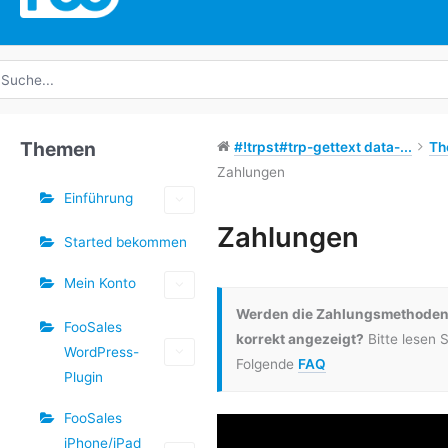
uche
ach:
Themen
#!trpst#trp-gettext data-...
Th
Zahlungen
Einführung
Schlagwörter
Zahlungen
Started bekommen
Doc-
Mein Konto
Navigation
Werden die Zahlungsmethoden
FooSales
korrekt angezeigt?
Bitte lesen S
WordPress-
Folgende
FAQ
Plugin
FooSales
iPhone/iPad