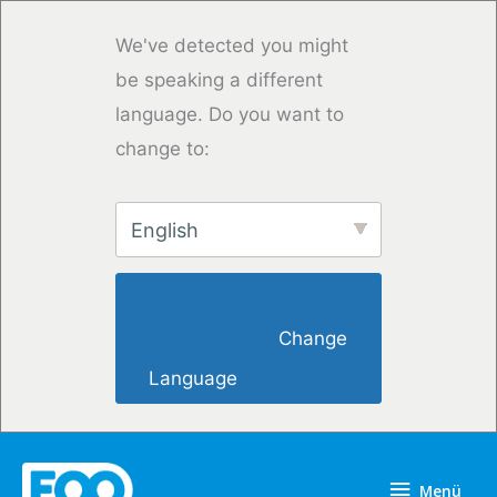
Zum
Inhalt
We've detected you might
springen
be speaking a different
language. Do you want to
change to:
English
                        Change 
Language                    
Menü
Menü