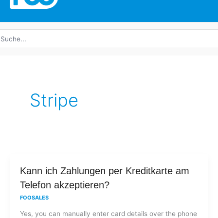
uche
ach:
Stripe
Kann
Kann ich Zahlungen per Kreditkarte am
ich
Telefon akzeptieren?
Zahlungen
FOOSALES
per
Yes, you can manually enter card details over the phone
Kreditkarte