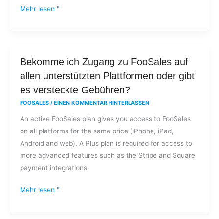
Mehr lesen "
Bekomme
Bekomme ich Zugang zu FooSales auf
ich
allen unterstützten Plattformen oder gibt
Zugang
es versteckte Gebühren?
zu
FOOSALES
/
EINEN KOMMENTAR HINTERLASSEN
FooSales
An active FooSales plan gives you access to FooSales
auf
on all platforms for the same price (iPhone, iPad,
allen
Android and web). A Plus plan is required for access to
unterstützten
more advanced features such as the Stripe and Square
Plattformen
payment integrations.
oder
gibt
Mehr lesen "
es
versteckte
Gebühren?