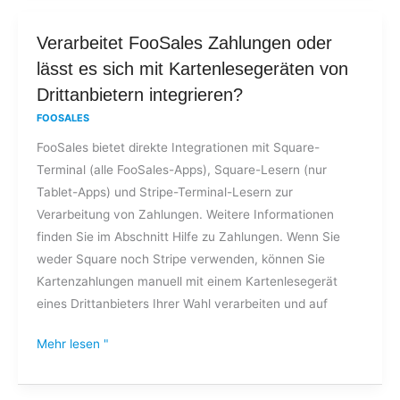
Verarbeitet
Verarbeitet FooSales Zahlungen oder
FooSales
lässt es sich mit Kartenlesegeräten von
Zahlungen
Drittanbietern integrieren?
oder
FOOSALES
lässt
FooSales bietet direkte Integrationen mit Square-
es
Terminal (alle FooSales-Apps), Square-Lesern (nur
sich
Tablet-Apps) und Stripe-Terminal-Lesern zur
mit
Verarbeitung von Zahlungen. Weitere Informationen
Kartenlesegeräten
finden Sie im Abschnitt Hilfe zu Zahlungen. Wenn Sie
von
weder Square noch Stripe verwenden, können Sie
Drittanbietern
Kartenzahlungen manuell mit einem Kartenlesegerät
integrieren?
eines Drittanbieters Ihrer Wahl verarbeiten und auf
Mehr lesen "