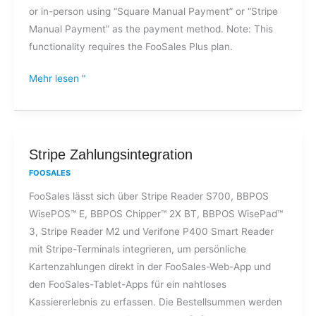
or in-person using “Square Manual Payment” or “Stripe
am
Manual Payment” as the payment method. Note: This
Telefon
functionality requires the FooSales Plus plan.
akzeptieren?
Mehr lesen "
Stripe
Stripe Zahlungsintegration
Zahlungsintegration
FOOSALES
FooSales lässt sich über Stripe Reader S700, BBPOS
WisePOS™ E, BBPOS Chipper™ 2X BT, BBPOS WisePad™
3, Stripe Reader M2 und Verifone P400 Smart Reader
mit Stripe-Terminals integrieren, um persönliche
Kartenzahlungen direkt in der FooSales-Web-App und
den FooSales-Tablet-Apps für ein nahtloses
Kassiererlebnis zu erfassen. Die Bestellsummen werden