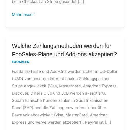
beim Checkout an Stripe gesendet [...]
Mehr lesen "
Welche
Welche Zahlungsmethoden werden für
Zahlungsmethoden
FooSales-Pläne und Add-ons akzeptiert?
werden
FOOSALES
für
FooSales-Tarife und Add-Ons werden sicher in US-Dollar
FooSales-
(USD) von unserem internationalen Zahlungspartner
Pläne
Stripe abgewickelt (Visa, Mastercard, American Express,
und
Discover, Diners Club und JCB werden akzeptiert).
Add-
Südafrikanische Kunden zahlen in Südafrikanischen
ons
Rand (ZAR) und die Zahlungen werden sicher über
akzeptiert?
Paystack abgewickelt (Visa, MasterCard, American
Express und Verve werden akzeptiert). PayPal ist [...]