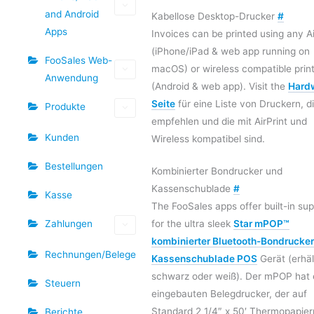
and Android
Kabellose Desktop-Drucker
#
Apps
Invoices can be printed using any Ai
(iPhone/iPad & web app running on
FooSales Web-
macOS) or wireless compatible prin
Anwendung
(Android & web app). Visit the
Hard
Seite
für eine Liste von Druckern, di
Produkte
empfehlen und die mit AirPrint und
Kunden
Wireless kompatibel sind.
Bestellungen
Kombinierter Bondrucker und
Kassenschublade
#
Kasse
The FooSales apps offer built-in su
Zahlungen
for the ultra sleek
Star mPOP™
kombinierter Bluetooth-Bondrucker
Rechnungen/Belege
Kassenschublade POS
Gerät (erhält
schwarz oder weiß). Der mPOP hat 
Steuern
eingebauten Belegdrucker, der auf
Standard 2 1/4″ x 50′ Thermopapierr
Berichte