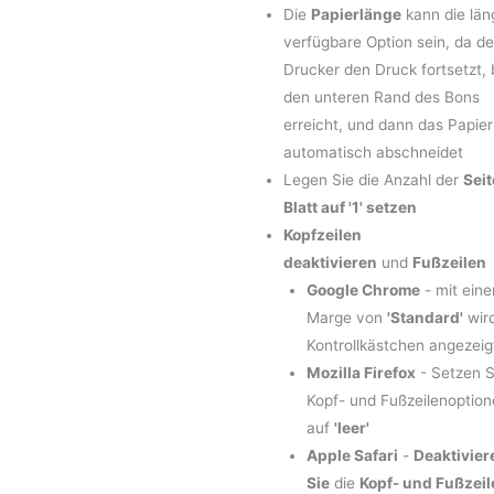
Die
Papierlänge
kann die län
verfügbare Option sein, da de
Drucker den Druck fortsetzt, 
den unteren Rand des Bons
erreicht, und dann das Papier
automatisch abschneidet
Legen Sie die Anzahl der
Seit
Blatt auf '1' setzen
Kopfzeilen
deaktivieren
und
Fußzeilen
Google Chrome
- mit eine
Marge von
'Standard'
wir
Kontrollkästchen angezeig
Mozilla Firefox
- Setzen S
Kopf- und Fußzeilenoption
auf
'leer'
Apple Safari
-
Deaktivier
Sie
die
Kopf- und Fußzeil