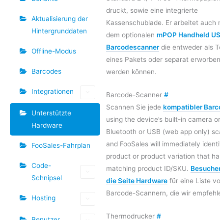
druckt, sowie eine integrierte
Aktualisierung der
Kassenschublade. Er arbeitet auch 
Hintergrunddaten
dem optionalen
mPOP Handheld US
Barcodescanner
die entweder als Te
Offline-Modus
eines Pakets oder separat erworbe
Barcodes
werden können.
Integrationen
Barcode-Scanner
#
Scannen Sie jede
kompatibler Bar
Unterstützte
using the device’s built-in camera or
Hardware
Bluetooth or USB (web app only) s
and FooSales will immediately identi
FooSales-Fahrplan
product or product variation that ha
Code-
matching product ID/SKU.
Besuchen
Schnipsel
die Seite Hardware
für eine Liste v
Barcode-Scannern, die wir empfehl
Hosting
Thermodrucker
#
Benutzer