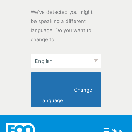
Zum
Inhalt
We've detected you might
springen
be speaking a different
language. Do you want to
change to:
English
                        Change 
Language                    
Menü
Menü