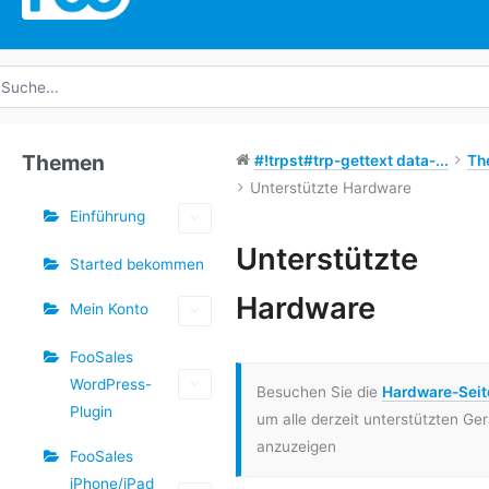
uche
ach:
Themen
#!trpst#trp-gettext data-...
Th
Unterstützte Hardware
Einführung
Schlagwörter
Unterstützte
Started bekommen
Doc-
Hardware
Mein Konto
Navigation
FooSales
WordPress-
Besuchen Sie die
Hardware-Seit
Plugin
um alle derzeit unterstützten Ge
anzuzeigen
FooSales
iPhone/iPad