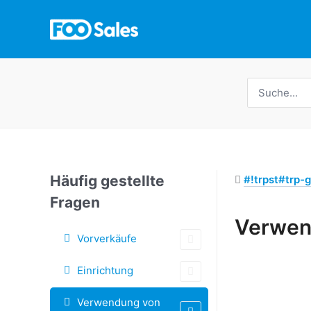
Zum
Inhalt
springen
Suche
nach:
Häufig gestellte
#!trpst#trp-g
Fragen
Verwen
Vorverkäufe
Doc-
Navigation
Einrichtung
Verwendung von