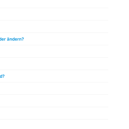
der ändern?
rd?