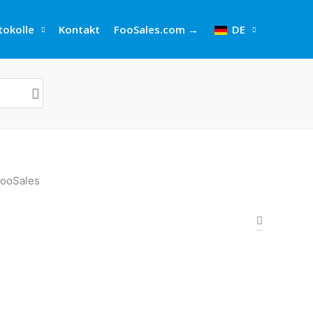
okolle
Kontakt
FooSales.com →
DE
ooSales