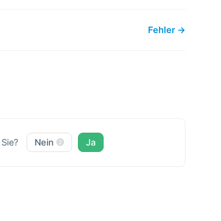
Fehler →
r Sie?
Nein
Ja
2