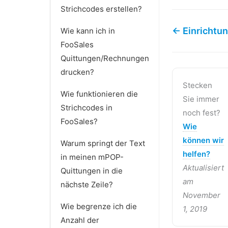
Strichcodes erstellen?
← Einrichtu
Wie kann ich in
FooSales
Quittungen/Rechnungen
drucken?
Stecken
Wie funktionieren die
Sie immer
Strichcodes in
noch fest?
FooSales?
Wie
können wir
Warum springt der Text
helfen?
in meinen mPOP-
Aktualisiert
Quittungen in die
am
nächste Zeile?
November
Wie begrenze ich die
1, 2019
Anzahl der