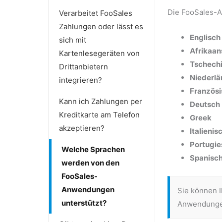
Die FooSales-A
Verarbeitet FooSales
Zahlungen oder lässt es
Englisch
sich mit
Afrikaan
Kartenlesegeräten von
Tschech
Drittanbietern
Niederlä
integrieren?
Französi
Kann ich Zahlungen per
Deutsch
Kreditkarte am Telefon
Greek
akzeptieren?
Italienis
Portugie
Welche Sprachen
Spanisc
werden von den
FooSales-
Anwendungen
Sie können I
unterstützt?
Anwendungen