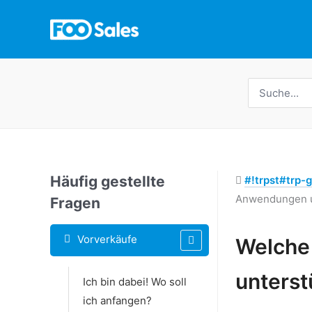
Zum
Inhalt
springen
Suche
nach:
Häufig gestellte
#!trpst#trp-g
Anwendungen u
Fragen
Schlagwörter
Vorverkäufe
Welche
Doc-
unterst
Ich bin dabei! Wo soll
Navigation
ich anfangen?