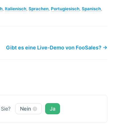
ch
,
Italienisch
,
Sprachen
,
Portugiesisch
,
Spanisch
,
Gibt es eine Live-Demo von FooSales? →
r Sie?
Nein
Ja
1