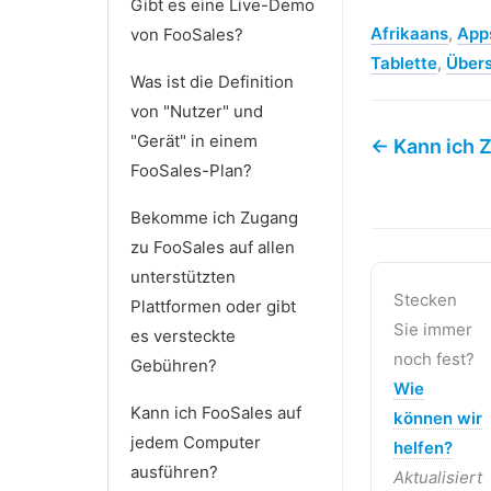
Gibt es eine Live-Demo
Afrikaans
,
App
von FooSales?
Tablette
,
Über
Was ist die Definition
von "Nutzer" und
"Gerät" in einem
← Kann ich Z
FooSales-Plan?
Bekomme ich Zugang
zu FooSales auf allen
unterstützten
Stecken
Plattformen oder gibt
Sie immer
es versteckte
noch fest?
Gebühren?
Wie
Kann ich FooSales auf
können wir
jedem Computer
helfen?
ausführen?
Aktualisiert