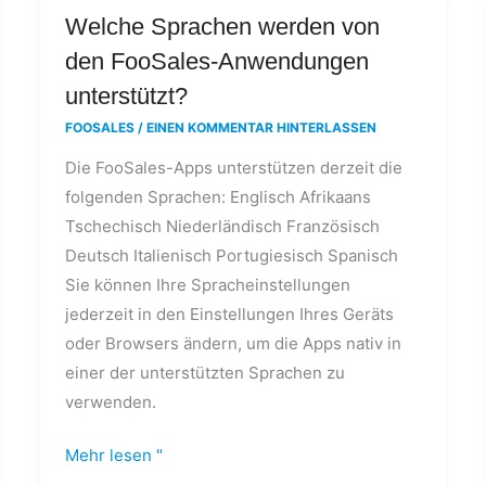
Welche
Welche Sprachen werden von
Sprachen
den FooSales-Anwendungen
werden
unterstützt?
von
FOOSALES
/
EINEN KOMMENTAR HINTERLASSEN
den
Die FooSales-Apps unterstützen derzeit die
FooSales-
folgenden Sprachen: Englisch Afrikaans
Anwendungen
Tschechisch Niederländisch Französisch
unterstützt?
Deutsch Italienisch Portugiesisch Spanisch
Sie können Ihre Spracheinstellungen
jederzeit in den Einstellungen Ihres Geräts
oder Browsers ändern, um die Apps nativ in
einer der unterstützten Sprachen zu
verwenden.
Mehr lesen "