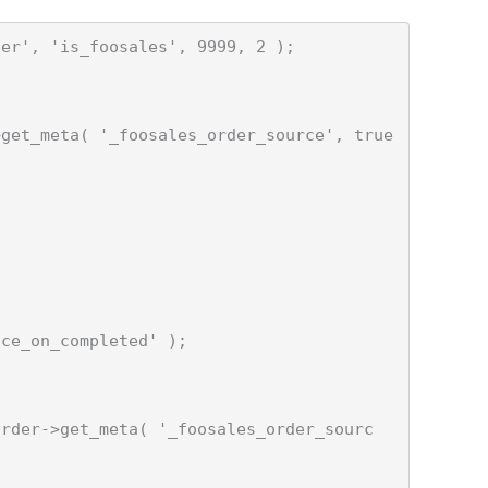
er', 'is_foosales', 9999, 2 );

ce_on_completed' );
