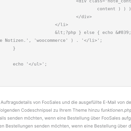
v class="note_content">

content ) ) ); ?&gt;

		</div>

	</li>

o &#039;<li>' . __( 'Für diese Bestellung gibt e
e Notizen.', 'woocommerce' ) . '</li>';

}

l>';

Auftragsdetails von FooSales und die ausgefüllte E-Mail von d
folgenden Codeschnipsel zu Ihrem Theme hinzu
funktionen.ph
ails senden möchten, wenn eine Bestellung über FooSales aufg
n Bestellungen senden möchten, wenn eine Bestellung über da