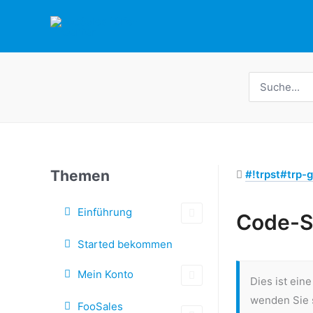
Zum
Inhalt
springen
Suche
nach:
Themen
#!trpst#trp-g
Einführung
Code-S
Doc-
Started bekommen
Navigation
Mein Konto
Dies ist ein
wenden Sie s
FooSales