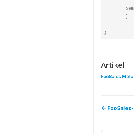
    	$emails['WC_Email_Customer_Invoice']->trigger( $order_id );

	}

}
Artikel
FooSales Meta
← FooSales-