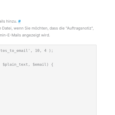
ils hinzu.
#
p
Datei, wenn Sie möchten, dass die "Auftragsnotiz",
in-E-Mails angezeigt wird.
tes_to_email', 10, 4 );

 $plain_text, $email) {
