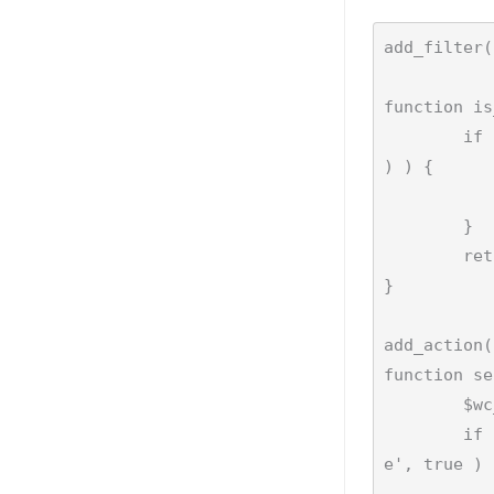
add_filter(
function is
	if ( ! empty( $order ) && 'foosales_app' === $order->get_meta( '_foosales_order_source', true 
) ) {

		return fa
	}

	return $enabled;

}

add_action(
function se
	$wc_order = wc_get_order($order_id);

	if ( ! empty( $wc_order ) && 'foosales_app' === $wc_order->get_meta( '_foosales_order_sourc
e', true ) 
		$emails = WC()->mailer()->g