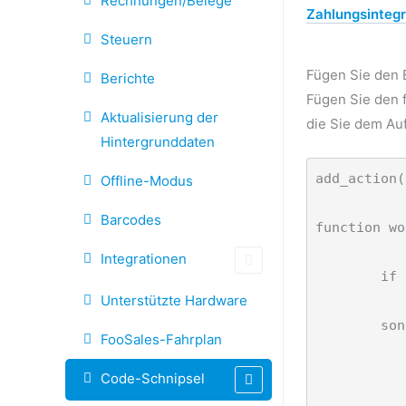
Rechnungen/Belege
Zahlungsintegr
Steuern
Fügen Sie den
Berichte
Fügen Sie den 
Aktualisierung der
die Sie dem Au
Hintergrunddaten
add_action(
Offline-Modus
Barcodes
function wo
Integrationen
	if ( isset($post-&gt;ID) )

Unterstützte Hardware
		$id = $post-&
	sonst

FooSales-Fahrplan
		$id = 1TP15Bestellun
Code-Schnipsel