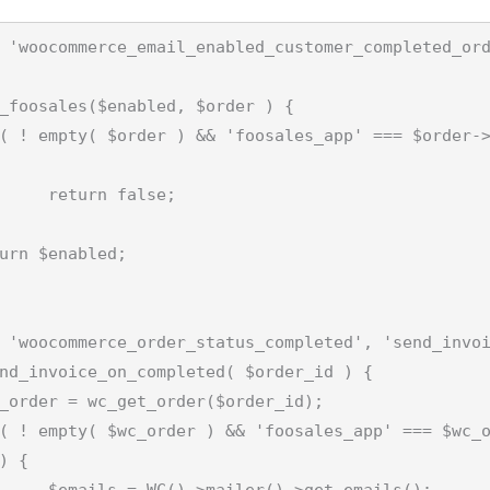
 'woocommerce_email_enabled_customer_completed_ord
_foosales($enabled, $order ) {

lse;

 'woocommerce_order_status_completed', 'send_invoi
nd_invoice_on_completed( $order_id ) {

) {

et_emails();
