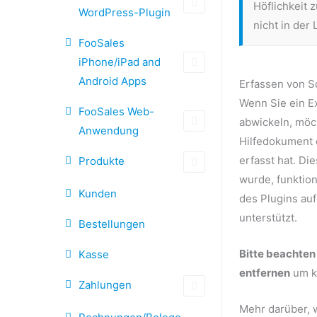
Höflichkeit 
WordPress-Plugin
nicht in der
FooSales
iPhone/iPad and
Android Apps
Erfassen von S
Wenn Sie ein E
FooSales Web-
abwickeln, möch
Anwendung
Hilfedokument 
erfasst hat. Di
Produkte
wurde, funktion
Kunden
des Plugins au
unterstützt.
Bestellungen
Bitte beachten
Kasse
entfernen
um kr
Zahlungen
Mehr darüber, 