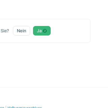
r Sie?
Nein
Ja
2
nen
|
Haftungsausschluss