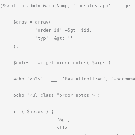
rray(

d' =&gt; $id,

 =&gt; ''

;

es( $args );

merce' ) . '</h2>';

_notes">';

s ) {

	?&gt;

	<li>
