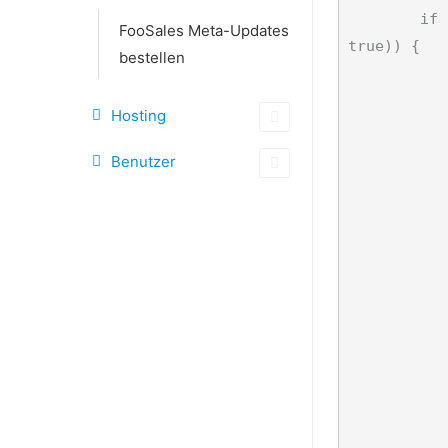
	if ($sent_to_admin &amp;&amp; 'foosales_app' === get_post_meta($id, '_foosales_order_source', 
FooSales Meta-Updates
true)) {

bestellen
		$args = a
			'order_i
Hosting
			'typ'
		)
Benutzer
		$notes = wc_get_order_not
		echo '<h2>' . __( 'Bestellnotizen', 'woocom
		echo '<ul class="order
		if ( $note
			
			