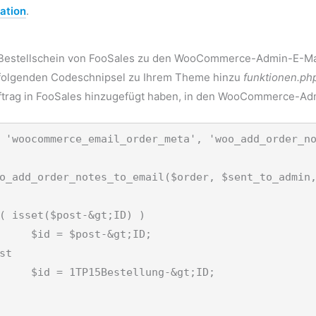
ation
.
 Bestellschein von FooSales zu den WooCommerce-Admin-E-Ma
folgenden Codeschnipsel zu Ihrem Theme hinzu
funktionen.ph
ftrag in FooSales hinzugefügt haben, in den WooCommerce-Adm
 'woocommerce_email_order_meta', 'woo_add_order_no
o_add_order_notes_to_email($order, $sent_to_admin,
gt;ID;

g-&gt;ID;
