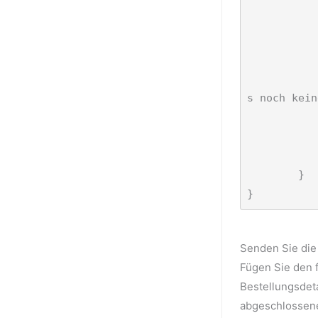
					<di
						
			
			
				&lt;?php } else { ech
s noch kein
		
		echo '</u
	}

}
Senden Sie die 
Fügen Sie den 
Bestellungsdet
abgeschlossene