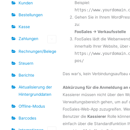
Beispiel:
Kunden
https://www.yourdomain.
Bestellungen
Gehen Sie in Ihrem WordPre
zu:
Kasse
FooSales → Verkaufsstelle
Zahlungen
FooSales lädt die Webanwend
innerhalb Ihrer Website, über
Rechnungen/Belege
https://www.yourdomain.
pos/
Steuern
Das war's, kein Verbindungsaufbau e
Berichte
Aktualisierung der
Abkürzung für die Anmeldung an 
Hintergrunddaten
Kassierer müssen nicht über den W
Verwaltungsbereich gehen, um auf di
Offline-Modus
FooSales-Web-App zuzugreifen. We
Benutzer die
Kassierer
Rolle können
Barcodes
einfach über die Standardfunktion I
Integrationen