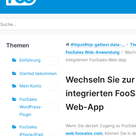
uche
ach:
Themen
#!trpst#trp-gettext data-...
Th
FooSales Web-Anwendung
Wechs
integrierten FooSales-Web-App
Einführung
Started bekommen
Schlagwörter
Wechseln Sie zur
Mein Konto
Doc-
integrierten FooS
Navigation
FooSales
Web-App
WordPress-
Plugin
Wenn Sie derzeit Zugang zu FooSal
FooSales
web.foosales.com
, können Sie in d
iPhone/iPad