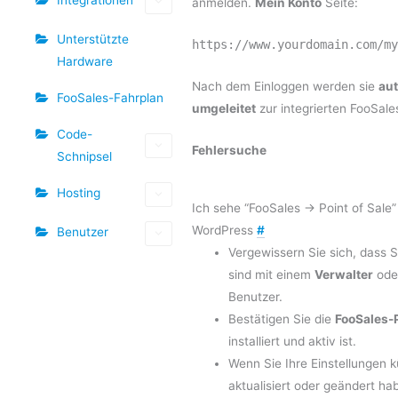
anmelden.
Mein Konto
Seite:
Unterstützte
https://www.yourdomain.com/my
Hardware
Nach dem Einloggen werden sie
au
FooSales-Fahrplan
umgeleitet
zur integrierten FooSal
Code-
Fehlersuche
Schnipsel
Hosting
Ich sehe “FooSales → Point of Sale” 
WordPress
#
Benutzer
Vergewissern Sie sich, dass 
sind mit einem
Verwalter
ode
Benutzer.
Bestätigen Sie die
FooSales-
installiert und aktiv ist.
Wenn Sie Ihre Einstellungen k
aktualisiert oder geändert h