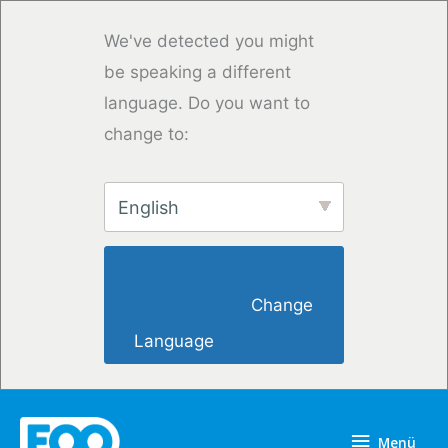
Zum
Inhalt
We've detected you might
springen
be speaking a different
language. Do you want to
change to:
English
                        Change 
Language                    
Menü
Menü