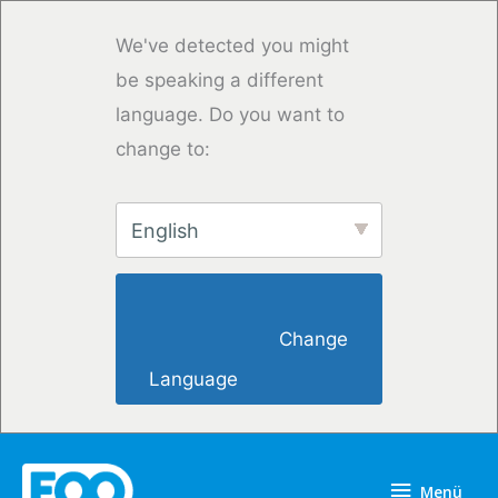
Zum
Inhalt
We've detected you might
springen
be speaking a different
language. Do you want to
change to:
English
                        Change 
Language                    
Menü
Menü