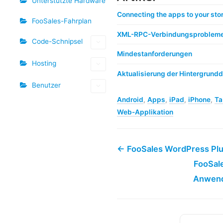
Unterstützte Hardware
Connecting the apps to your sto
FooSales-Fahrplan
XML-RPC-Verbindungsproblem
Code-Schnipsel
Mindestanforderungen
Hosting
Aktualisierung der Hintergrund
Benutzer
Android
,
Apps
,
iPad
,
iPhone
,
Ta
Web-Applikation
← FooSales WordPress Plu
FooSal
Anwen