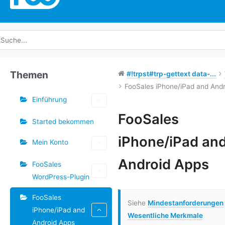
uche
ach:
Themen
#!trpst#trp-gettext data-...
FooSales iPhone/iPad and And
Einführung
Schlagwörter
FooSales
Started bekommen
Doc-
iPhone/iPad an
Mein Konto
Navigation
Android Apps
FooSales
WordPress-Plugin
FooSales
Siehe
Mindestanforderungen
iPhone/iPad and
Wesentliche Merkmale
Android Apps