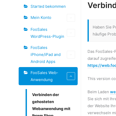
Schlagwörter
Verbin
Started bekommen
Doc-
Mein Konto
Navigation
Haben Sie P
FooSales
häufige Pro
WordPress-Plugin
FooSales
Das FooSales-P
iPhone/iPad and
darauf zugreif
Android Apps
https://web.fo
FooSales Web-
This version co
Anwendung
Beim Laden
we
Verbinden der
Sie sich mit Ih
gehosteten
der Website Ih
Webanwendung mit
verwechseln mi
Ihrem Shop