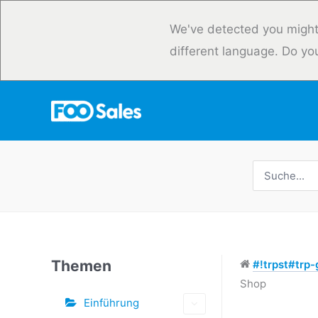
Zum
Inhalt
We've detected you might
springen
different language. Do yo
Suche
nach:
Themen
#!trpst#trp-g
Shop
Einführung