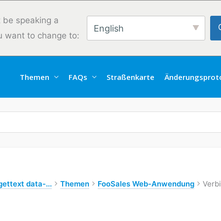
 be speaking a
English
u want to change to:
Themen
FAQs
Straßenkarte
Änderungsproto
ettext data-...
Themen
FooSales Web-Anwendung
Verb