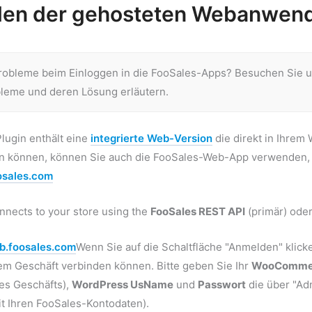
den der gehosteten Webanwend
robleme beim Einloggen in die FooSales-Apps? Besuchen Sie 
bleme und deren Lösung erläutern.
lugin enthält eine
integrierte Web-Version
die direkt in Ihrem
en können, können Sie auch die FooSales-Web-App verwenden, 
osales.com
nnects to your store using the
FooSales REST API
(primär) ode
b.foosales.com
Wenn Sie auf die Schaltfläche "Anmelden" klick
rem Geschäft verbinden können. Bitte geben Sie Ihr
WooCommer
res Geschäfts),
WordPress U
sName
und
Passwort
die über "Adm
t Ihren FooSales-Kontodaten).