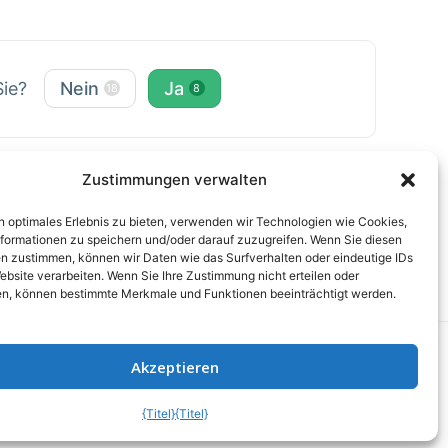
Sie?
Nein
Ja
18
8
Zustimmungen verwalten
n optimales Erlebnis zu bieten, verwenden wir Technologien wie Cookies,
formationen zu speichern und/oder darauf zuzugreifen. Wenn Sie diesen
n zustimmen, können wir Daten wie das Surfverhalten oder eindeutige IDs
ebsite verarbeiten. Wenn Sie Ihre Zustimmung nicht erteilen oder
n, können bestimmte Merkmale und Funktionen beeinträchtigt werden.
Akzeptieren
nen
|
Haftungsausschluss
{Titel}
{Titel}