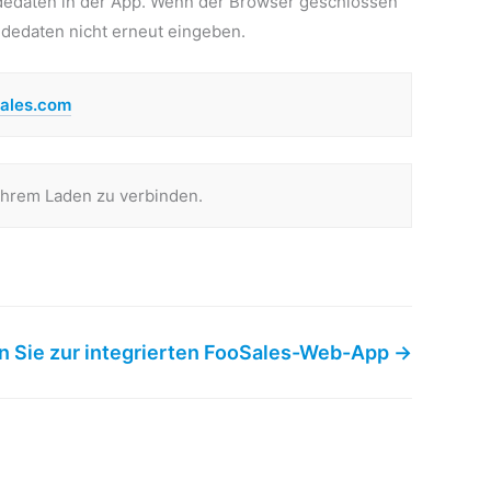
ldedaten in der App. Wenn der Browser geschlossen
ldedaten nicht erneut eingeben.
sales.com
Ihrem Laden zu verbinden.
 Sie zur integrierten FooSales-Web-App →