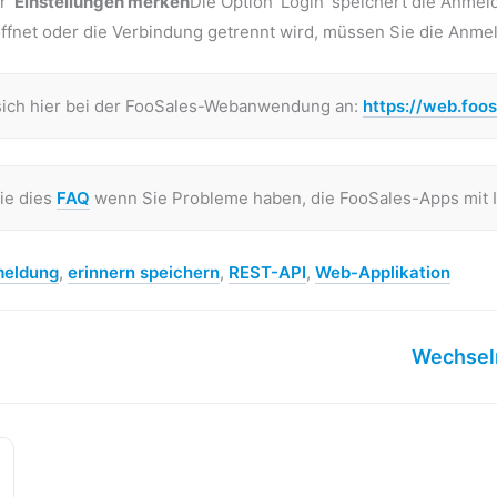
 '
Einstellungen merken
Die Option 'Login' speichert die Anme
ffnet oder die Verbindung getrennt wird, müssen Sie die Anme
sich hier bei der FooSales-Webanwendung an:
https://web.foo
Sie dies
FAQ
wenn Sie Probleme haben, die FooSales-Apps mit 
eldung
,
erinnern speichern
,
REST-API
,
Web-Applikation
Wechseln