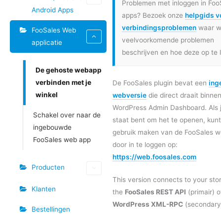
Problemen met inloggen in Foo
Android Apps
apps? Bezoek onze
helpgids v
verbindingsproblemen
waar 
FooSales Web
veelvoorkomende problemen
applicatie
beschrijven en hoe deze op te 
De gehoste webapp
verbinden met je
De FooSales plugin bevat een
ing
winkel
webversie
die direct draait binne
WordPress Admin Dashboard. Als je
Schakel over naar de
staat bent om het te openen, kunt
ingebouwde
gebruik maken van de FooSales 
FooSales web app
door in te loggen op:
https://web.foosales.com
Producten
This version connects to your sto
Klanten
the
FooSales REST API
(primair) o
WordPress XML-RPC
(secondary
Bestellingen