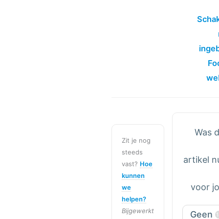
Schak
inge
Fo
we
Was d
Zit je nog
steeds
artikel n
vast?
Hoe
kunnen
voor j
we
helpen?
Bijgewerkt
Geen
1