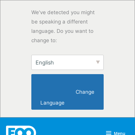
Overslaan
naar
We've detected you might
inhoud
be speaking a different
language. Do you want to
change to:
English
                        Change 
Language                    
Menu
Menu