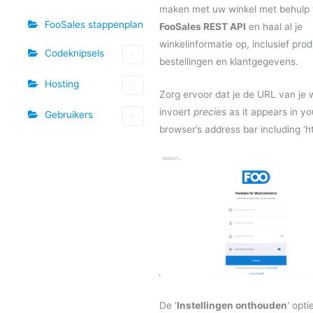
maken met uw winkel met behulp
FooSales stappenplan
FooSales REST API
en haal al je
winkelinformatie op, inclusief pro
Codeknipsels
bestellingen en klantgegevens.
Hosting
Zorg ervoor dat je de URL van je 
invoert
precies
as it appears in y
Gebruikers
browser’s address bar including ‘htt
De '
Instellingen onthouden
' opt