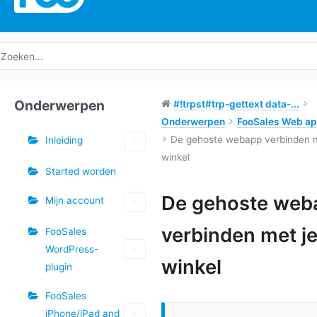
oeken
ar:
Onderwerpen
#!trpst#trp-gettext data-...
Onderwerpen
FooSales Web ap
De gehoste webapp verbinden m
Inleiding
winkel
Started worden
Tags
De gehoste web
Mijn account
Doc
verbinden met j
FooSales
navigatie
WordPress-
winkel
plugin
FooSales
iPhone/iPad and