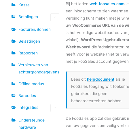
Bij het laden
web.foosales.com
Je
Kassa
een inlogscherm te zien waarmee 
Betalingen
verbinding kunt maken met je wink
uw
WooCommerce URL van de w
Facturen/Bonnen
is het volledige websiteadres van 
winkel),
WordPress U
gebruiker
Belastingen
Wachtwoord
die 'administrator' r
Rapporten
heeft voor je website (niet te ver
met je FooSales account gegeven
Vernieuwen van
achtergrondgegevens
Lees dit
helpdocument
als je
Offline modus
FooSales toegang wilt toekenn
gebruikers die geen
Barcodes
beheerdersrechten hebben.
Integraties
De FooSales app zal dan gebruik
Ondersteunde
van uw gegevens om veilig verbin
hardware