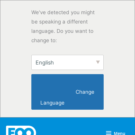
Overslaan
naar
We've detected you might
inhoud
be speaking a different
language. Do you want to
change to:
English
                        Change 
Language                    
Menu
Menu