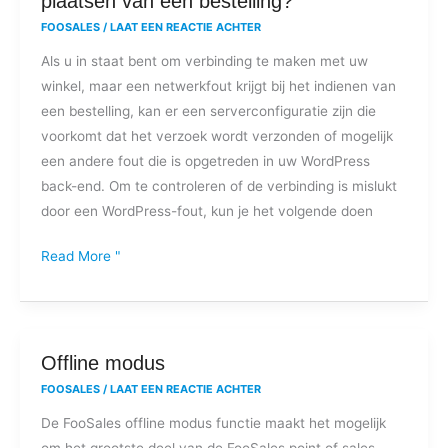
plaatsen van een bestelling?
ik
FOOSALES
/
LAAT EEN REACTIE ACHTER
een
Als u in staat bent om verbinding te maken met uw
netwerkfout
winkel, maar een netwerkfout krijgt bij het indienen van
bij
een bestelling, kan er een serverconfiguratie zijn die
het
voorkomt dat het verzoek wordt verzonden of mogelijk
plaatsen
een andere fout die is opgetreden in uw WordPress
van
back-end. Om te controleren of de verbinding is mislukt
een
door een WordPress-fout, kun je het volgende doen
bestelling?
Read More "
Offline
Offline modus
modus
FOOSALES
/
LAAT EEN REACTIE ACHTER
De FooSales offline modus functie maakt het mogelijk
om het grootste deel van de FooSales point of sales