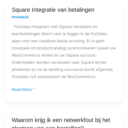
Square
Square Integratie van betalingen
Integratie
FOOSALES
van
FooSales integreert met Square hardware om
betalingen
kaartbetalingen direct vast te leggen in de FooSales
apps voor een naadloze kassa-ervaring. Er is geen
noodzaak om productcatalogi synchroniseren tussen uw
WooCommerce winkel en uw Square account.
Ordertotalen worden verzonden naar Square bij het
afrekenen en na de betaling succesvol wordt afgerond,
FooSales vult automatisch de WooCommerce
Read More "
Waarom
Waarom krijg ik een netwerkfout bij het
krijg