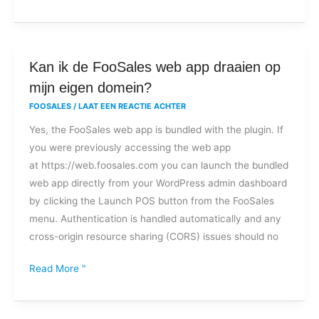
Kan
Kan ik de FooSales web app draaien op
ik
mijn eigen domein?
de
FOOSALES
/
LAAT EEN REACTIE ACHTER
FooSales
Yes, the FooSales web app is bundled with the plugin. If
web
you were previously accessing the web app
app
at https://web.foosales.com you can launch the bundled
draaien
web app directly from your WordPress admin dashboard
op
by clicking the Launch POS button from the FooSales
mijn
menu. Authentication is handled automatically and any
eigen
cross-origin resource sharing (CORS) issues should no
domein?
Read More "