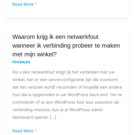
Read More "
Waarom
Waarom krijg ik een netwerkfout
krijg
wanneer ik verbinding probeer te maken
ik
met mijn winkel?
een
FOOSALES
netwerkfout
Als u een netwerkfout krijgt bij het verbinden met uw
wanneer
winkel, kan er een serverconfiguratie zijn die voorkomt
ik
dat het verzoek wordt verzonden of mogelijk een andere
verbinding
fout die is opgetreden in uw WordPress back-end. Om te
probeer
controleren of er een WordPress fout was waardoor de
te
verbinding mislukte, kun je je WordPress admin
maken
dashboard openen [...]
met
mijn
Read More "
winkel?