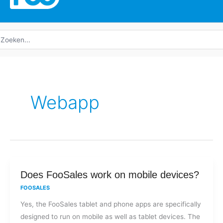
oeken
ar:
Webapp
Does
Does FooSales work on mobile devices?
FooSales
FOOSALES
work
Yes, the FooSales tablet and phone apps are specifically
on
designed to run on mobile as well as tablet devices. The
mobile