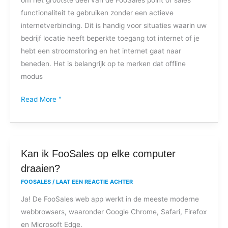
functionaliteit te gebruiken zonder een actieve
internetverbinding. Dit is handig voor situaties waarin uw
bedrijf locatie heeft beperkte toegang tot internet of je
hebt een stroomstoring en het internet gaat naar
beneden. Het is belangrijk op te merken dat offline
modus
Read More "
Kan
Kan ik FooSales op elke computer
ik
draaien?
FooSales
FOOSALES
/
LAAT EEN REACTIE ACHTER
op
Ja! De FooSales web app werkt in de meeste moderne
elke
webbrowsers, waaronder Google Chrome, Safari, Firefox
computer
en Microsoft Edge.