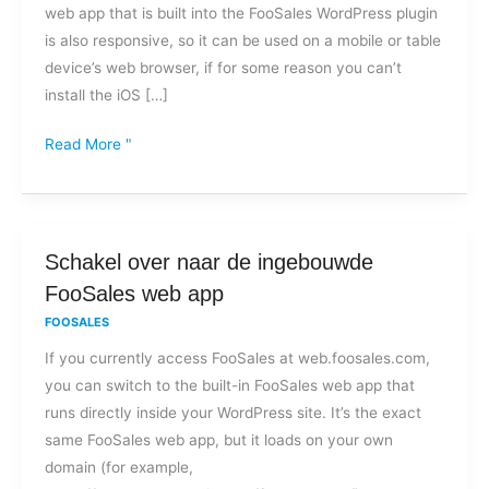
web app that is built into the FooSales WordPress plugin
devices?
is also responsive, so it can be used on a mobile or table
device’s web browser, if for some reason you can’t
install the iOS […]
Read More "
Schakel
Schakel over naar de ingebouwde
over
FooSales web app
naar
FOOSALES
de
If you currently access FooSales at web.foosales.com,
ingebouwde
you can switch to the built-in FooSales web app that
FooSales
runs directly inside your WordPress site. It’s the exact
web
same FooSales web app, but it loads on your own
app
domain (for example,