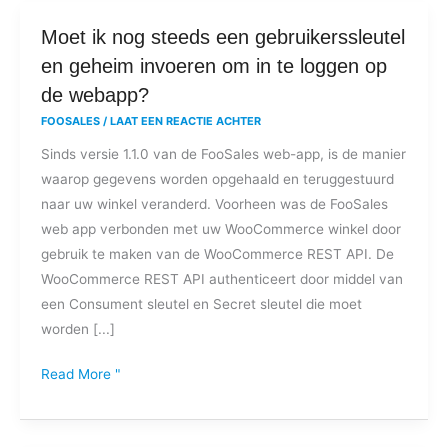
Moet
Moet ik nog steeds een gebruikerssleutel
ik
en geheim invoeren om in te loggen op
nog
de webapp?
steeds
FOOSALES
/
LAAT EEN REACTIE ACHTER
een
Sinds versie 1.1.0 van de FooSales web-app, is de manier
gebruikerssleutel
waarop gegevens worden opgehaald en teruggestuurd
en
naar uw winkel veranderd. Voorheen was de FooSales
geheim
web app verbonden met uw WooCommerce winkel door
invoeren
gebruik te maken van de WooCommerce REST API. De
om
WooCommerce REST API authenticeert door middel van
in
een Consument sleutel en Secret sleutel die moet
te
worden [...]
loggen
op
Read More "
de
webapp?