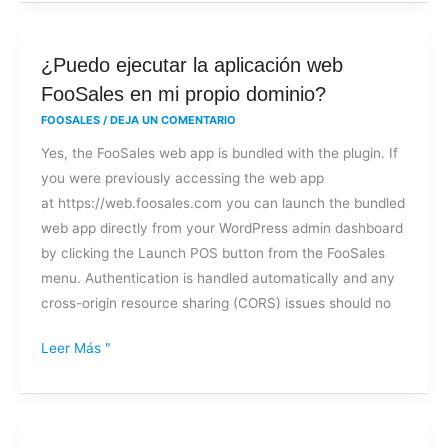
¿Puedo
¿Puedo ejecutar la aplicación web
ejecutar
FooSales en mi propio dominio?
la
FOOSALES
/
DEJA UN COMENTARIO
aplicación
Yes, the FooSales web app is bundled with the plugin. If
web
you were previously accessing the web app
FooSales
at https://web.foosales.com you can launch the bundled
en
web app directly from your WordPress admin dashboard
mi
by clicking the Launch POS button from the FooSales
propio
menu. Authentication is handled automatically and any
dominio?
cross-origin resource sharing (CORS) issues should no
Leer Más "