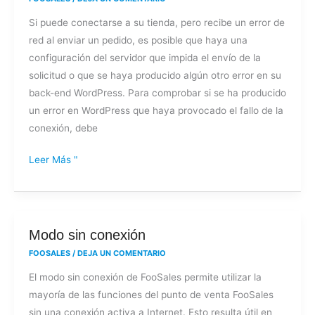
un
Si puede conectarse a su tienda, pero recibe un error de
error
red al enviar un pedido, es posible que haya una
de
configuración del servidor que impida el envío de la
red
solicitud o que se haya producido algún otro error en su
al
back-end WordPress. Para comprobar si se ha producido
enviar
un error en WordPress que haya provocado el fallo de la
un
conexión, debe
pedido?
Leer Más "
Modo
Modo sin conexión
sin
FOOSALES
/
DEJA UN COMENTARIO
conexión
El modo sin conexión de FooSales permite utilizar la
mayoría de las funciones del punto de venta FooSales
sin una conexión activa a Internet. Esto resulta útil en