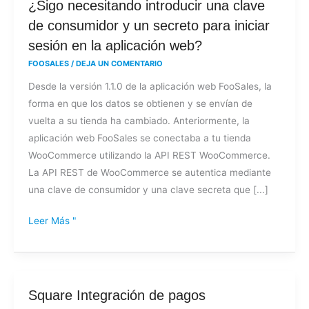
¿Sigo
¿Sigo necesitando introducir una clave
necesitando
de consumidor y un secreto para iniciar
introducir
sesión en la aplicación web?
una
FOOSALES
/
DEJA UN COMENTARIO
clave
Desde la versión 1.1.0 de la aplicación web FooSales, la
de
forma en que los datos se obtienen y se envían de
consumidor
vuelta a su tienda ha cambiado. Anteriormente, la
y
aplicación web FooSales se conectaba a tu tienda
un
WooCommerce utilizando la API REST WooCommerce.
secreto
La API REST de WooCommerce se autentica mediante
para
una clave de consumidor y una clave secreta que [...]
iniciar
sesión
Leer Más "
en
la
aplicación
web?
Square
Square Integración de pagos