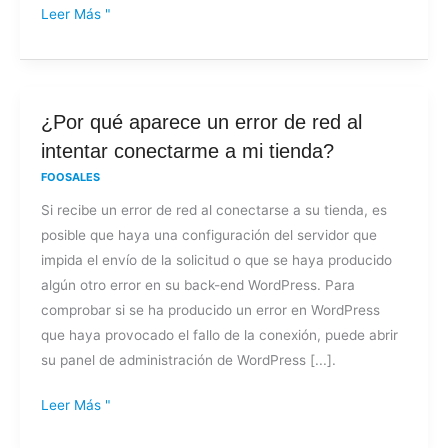
Leer Más "
¿Por
¿Por qué aparece un error de red al
qué
intentar conectarme a mi tienda?
aparece
FOOSALES
un
Si recibe un error de red al conectarse a su tienda, es
error
posible que haya una configuración del servidor que
de
impida el envío de la solicitud o que se haya producido
red
algún otro error en su back-end WordPress. Para
al
comprobar si se ha producido un error en WordPress
intentar
que haya provocado el fallo de la conexión, puede abrir
conectarme
su panel de administración de WordPress [...].
a
mi
Leer Más "
tienda?