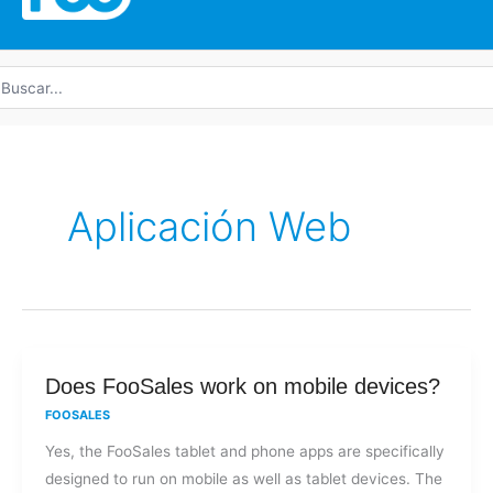
uscar
r:
Aplicación Web
Does
Does FooSales work on mobile devices?
FooSales
FOOSALES
work
Yes, the FooSales tablet and phone apps are specifically
on
designed to run on mobile as well as tablet devices. The
mobile