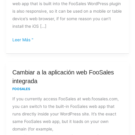
web app that is built into the FooSales WordPress plugin
devices?
is also responsive, so it can be used on a mobile or table
device’s web browser, if for some reason you can’t
install the iOS […]
Leer Más "
Cambiar
Cambiar a la aplicación web FooSales
a
integrada
la
FOOSALES
aplicación
If you currently access FooSales at web.foosales.com,
web
you can switch to the built-in FooSales web app that
FooSales
runs directly inside your WordPress site. It’s the exact
integrada
same FooSales web app, but it loads on your own
domain (for example,