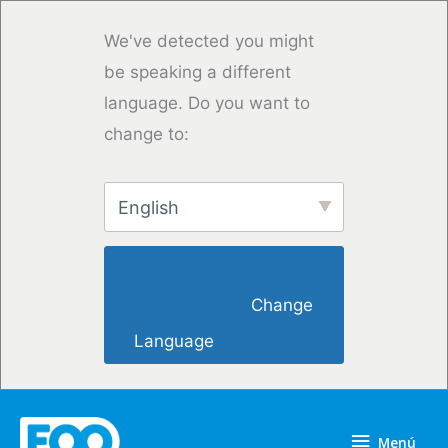
Ir
al
We've detected you might
contenido
be speaking a different
language. Do you want to
change to:
English
                        Change 
Language                    
Menú
Menú