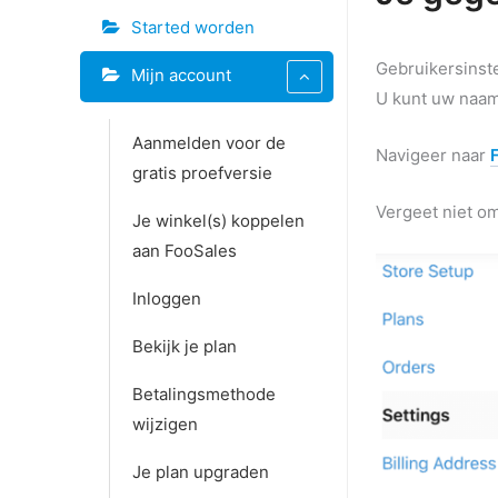
Doc
Started worden
navigatie
Gebruikersinst
Mijn account
U kunt uw naam
Aanmelden voor de
Navigeer naar
gratis proefversie
Vergeet niet om
Je winkel(s) koppelen
aan FooSales
Inloggen
Bekijk je plan
Betalingsmethode
wijzigen
Je plan upgraden