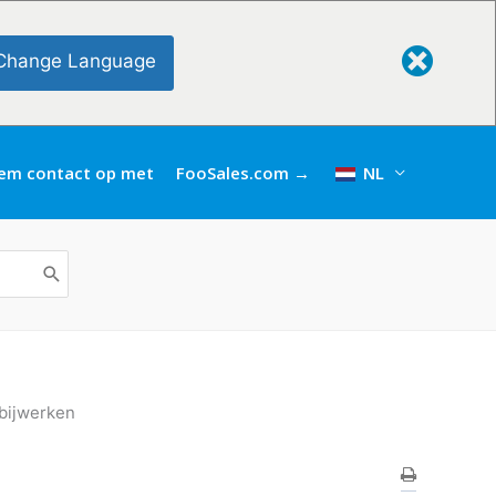
Change Language
em contact op met
FooSales.com →
NL
bijwerken