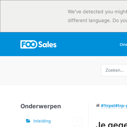
Overslaan
naar
We've detected you might
inhoud
different language. Do yo
On
Zoeken
naar:
Onderwerpen
#!trpst#trp-g
Inleiding
Tags
Je geg