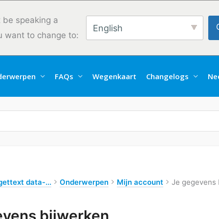
 be speaking a
English
u want to change to:
derwerpen
FAQs
Wegenkaart
Changelogs
Ne
ettext data-...
Onderwerpen
Mijn account
Je gegevens 
evens bijwerken