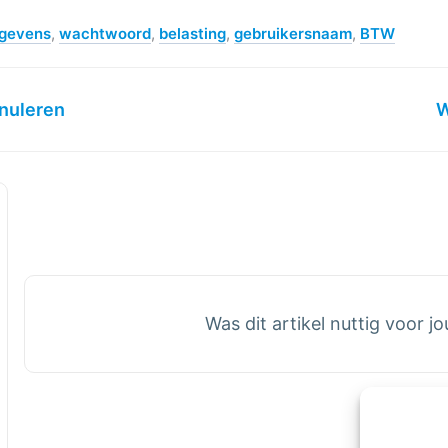
egevens
,
wachtwoord
,
belasting
,
gebruikersnaam
,
BTW
nnuleren
W
Was dit artikel nuttig voor j