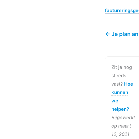
factureringsg
← Je plan a
Zit je nog
steeds
vast?
Hoe
kunnen
we
helpen?
Bijgewerkt
op maart
12, 2021