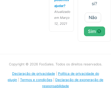
si?
ajudar?
Atualizado
Não
em Março
12, 2021
Sim
1
Copyright © 2026 FooSales. Todos os direitos reservados.
Declaração de privacidade
|
Política de privacidade do
plugin
|
Termos e condições
|
Declaração de exoneração de
responsabilidade