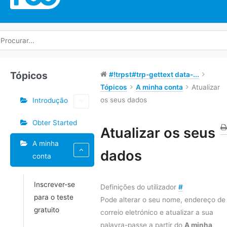
rocurar
r:
Tópicos
#!trpst#trp-gettext data-...
Tópicos
A minha conta
Atualizar
os seus dados
Introdução
Obter Started
Etiquetas
Atualizar os seus
A minha
Navegação
dados
conta
do
Doc
Inscrever-se
Definições do utilizador
#
para o teste
Pode alterar o seu nome, endereço de
gratuito
correio eletrónico e atualizar a sua
palavra-passe a partir do
A minha