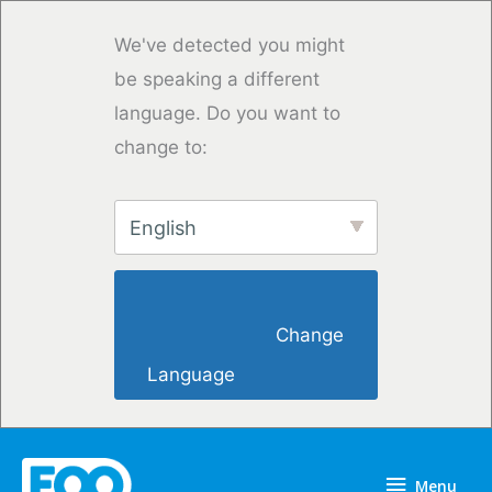
Saltar
para
We've detected you might
o
be speaking a different
conteúdo
language. Do you want to
change to:
English
                        Change 
Language                    
Menu
Menu