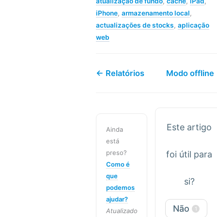
atualização de fundo
,
cache
,
iPad
,
iPhone
,
armazenamento local
,
actualizações de stocks
,
aplicação
web
← Relatórios
Modo offline
Este artigo
Ainda
está
preso?
foi útil para
Como é
que
si?
podemos
ajudar?
Não
1
Atualizado