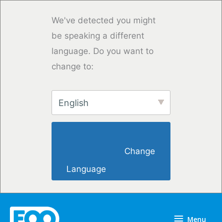
Saltar
para
We've detected you might
o
be speaking a different
conteúdo
language. Do you want to
change to:
English
                        Change 
Language                    
Menu
Menu