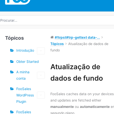
rocurar
r:
Tópicos
#!trpst#trp-gettext data-...
Tópicos
Atualização de dados de
fundo
Introdução
Obter Started
Etiquetas
Atualização de
A minha
Navegação
dados de fundo
conta
do
Doc
FooSales
FooSales caches data on your devices
WordPress
and updates are fetched either
Plugin
manualmente
ou
automaticamente
e
FooSales
segundo plano.