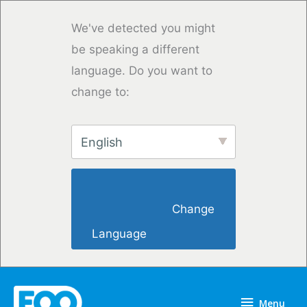
Saltar
para
We've detected you might
o
be speaking a different
conteúdo
language. Do you want to
change to:
English
                        Change 
Language                    
Menu
Menu