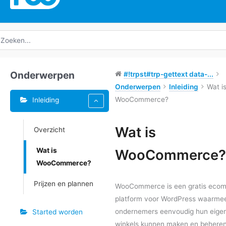
oeken
ar:
Onderwerpen
#!trpst#trp-gettext data-...
Onderwerpen
Inleiding
Wat i
WooCommerce?
Inleiding
Tags
Wat is
Overzicht
Doc
Wat is
WooCommerce?
navigatie
WooCommerce?
Prijzen en plannen
WooCommerce is een gratis eco
platform voor WordPress waarme
ondernemers eenvoudig hun eigen
Started worden
winkels kunnen maken en beheren