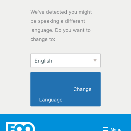
Overslaan
naar
We've detected you might
inhoud
be speaking a different
language. Do you want to
change to:
English
                        Change 
Language                    
Menu
Menu