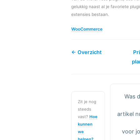
gelukkig naast al je favoriete plug
extensies bestaan.
WooCommerce
← Overzicht
Pr
pl
Was d
Zit je nog
steeds
artikel n
vast?
Hoe
kunnen
voor j
we
helpen?