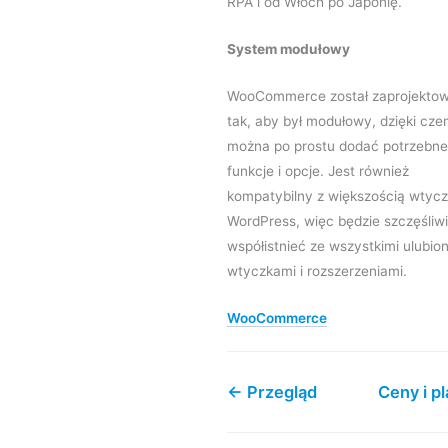
RPA i od Włoch po Japonię.
System modułowy
WooCommerce został zaprojekto
tak, aby był modułowy, dzięki cz
można po prostu dodać potrzebne
funkcje i opcje. Jest również
kompatybilny z większością wtyc
WordPress, więc będzie szczęśliw
współistnieć ze wszystkimi ulubio
wtyczkami i rozszerzeniami.
WooCommerce
← Przegląd
Ceny i p