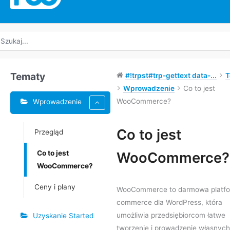
yszukaj:
Tematy
#!trpst#trp-gettext data-...
T
Wprowadzenie
Co to jest
WooCommerce?
Wprowadzenie
Tagi
Co to jest
Przegląd
Nawigacja
Co to jest
WooCommerce?
po
WooCommerce?
dokumencie
Ceny i plany
WooCommerce to darmowa platfo
commerce dla WordPress, która
umożliwia przedsiębiorcom łatwe
Uzyskanie Started
tworzenie i prowadzenie własnych