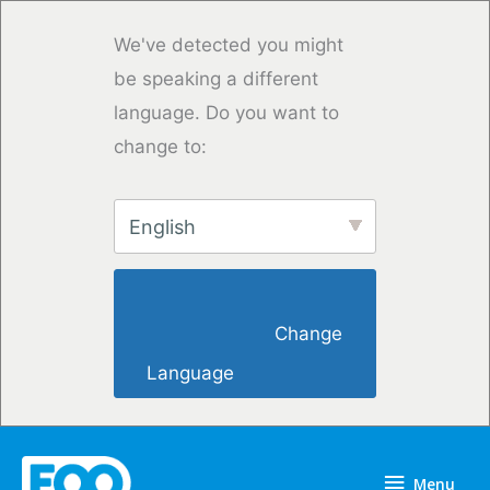
Przejdź
do
We've detected you might
treści
be speaking a different
language. Do you want to
change to:
English
                        Change 
Language                    
Menu
Menu