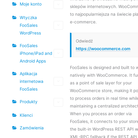
Moje konto
sklepów internetowych. WooCom
to najpopularniejsza na świecie pl
Wtyczka
e-commerce.
FooSales
WordPress
Odwiedź
FooSales
https://woocommerce.com
iPhone/iPad and
Android Apps
FooSales is designed and built to 
Aplikacja
natively with WooCommerce. It fu
internetowa
as a point of sale layer for your
FooSales
WooCommerce store, making it po
to process orders in real time whil
Produkty
maintaining a centralized architec
When you process an order via
Klienci
FooSales, it connects to your stor
Zamówienia
the built-in WordPress REST API w
XML-RPC fallback if the REST API 