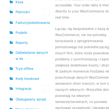
Kasa
accessible. Your order data is the
directly to your WooCommerce sto
Płatności
real time.
Faktury/pokwitowania
Łącząc się bezpośrednio z bazą 
Podatki
WooCommerce, nie ma potrzeby
korzystania z oprogramowania
Raporty
pomostowego lub pośrednicząceg
Odświeżanie danych
innych firm, które może powodow
w tle
problemy z synchronizacją i częst
zwiększa dodatkowe koszty i złoż
Tryb offline
W żadnym momencie FooSales ni
przechowuje danych WooCommer
Kody kreskowe
serwerach stron trzecich, w tym 
Integracje
naszych własnych. Wszystkie dan
pozostają na własnym
Obsługiwany sprzęt
serwerze/serwerach, co pozwala
zachować prywatność i bezpiecz