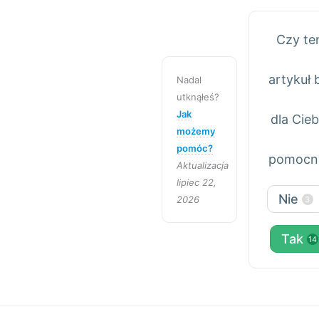
Czy te
artykuł 
Nadal
utknąłeś?
Jak
dla Cieb
możemy
pomóc?
pomocn
Aktualizacja
lipiec 22,
Nie
2026
3
Tak
14